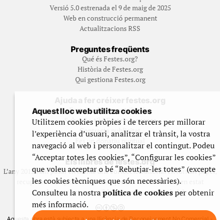
Versió 5.0 estrenada el 9 de maig de 2025
Web en construcció permanent
Actualitzacions RSS
Preguntes freqüents
Qué és Festes.org?
Història de Festes.org
Qui gestiona Festes.org
Ajuda a fer créixer festes.org
Feste’n editor/contribuidor
Aquest lloc web utilitza cookies
Subscriu-t’hi/Feste’n mecenes
Utilitzem cookies pròpies i de tercers per millorar
Contracta publicitat
l’experiència d’usuari, analitzar el trànsit, la vostra
Fes un donatiu puntual
navegació al web i personalitzar el contingut. Podeu
“Acceptar totes les cookies”, “Configurar les cookies”
Els llibres de festes.org
que voleu acceptar o bé “Rebutjar-les totes” (excepte
L’any 2012 vam posar en marxa una col·lecció editorial en format paper,
les cookies tècniques que són necessàries).
recuperant i ampliant materials que fins aleshores havien estat
Consulteu la nostra
política de cookies
per obtenir
exclusivament accessibles al nostre espai web. [+]
més informació.
Aquesta obra està subjecta a una llicència de Reconeixement No Comercial -