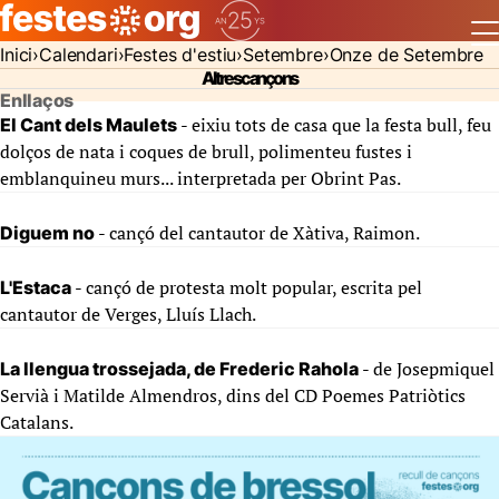
Inici
Calendari
Festes d'estiu
Setembre
Onze de Setembre
Altres cançons
Enllaços
- eixiu tots de casa que la festa bull, feu
El Cant dels Maulets
dolços de nata i coques de brull, polimenteu fustes i
emblanquineu murs... interpretada per Obrint Pas.
- cançó del cantautor de Xàtiva, Raimon.
Diguem no
- cançó de protesta molt popular, escrita pel
L'Estaca
cantautor de Verges, Lluís Llach.
- de Josepmiquel
La llengua trossejada, de Frederic Rahola
Servià i Matilde Almendros, dins del CD Poemes Patriòtics
Catalans.