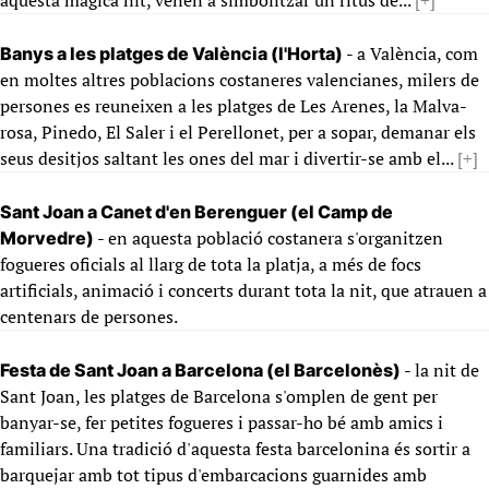
aquesta màgica nit, venen a simbolitzar un ritus de...
[+]
- a València, com
Banys a les platges de València (l'Horta)
en moltes altres poblacions costaneres valencianes, milers de
persones es reuneixen a les platges de Les Arenes, la Malva-
rosa, Pinedo, El Saler i el Perellonet, per a sopar, demanar els
seus desitjos saltant les ones del mar i divertir-se amb el...
[+]
Sant Joan a Canet d'en Berenguer (el Camp de
- en aquesta població costanera s'organitzen
Morvedre)
fogueres oficials al llarg de tota la platja, a més de focs
artificials, animació i concerts durant tota la nit, que atrauen a
centenars de persones.
- la nit de
Festa de Sant Joan a Barcelona (el Barcelonès)
Sant Joan, les platges de Barcelona s'omplen de gent per
banyar-se, fer petites fogueres i passar-ho bé amb amics i
familiars. Una tradició d'aquesta festa barcelonina és sortir a
barquejar amb tot tipus d'embarcacions guarnides amb