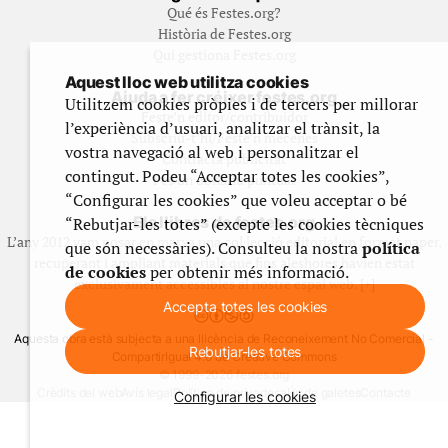
Qué és Festes.org?
Història de Festes.org
Qui gestiona Festes.org
Aquest lloc web utilitza cookies
Ajuda a fer créixer festes.org
Utilitzem cookies pròpies i de tercers per millorar
Feste’n editor/contribuidor
l’experiència d’usuari, analitzar el trànsit, la
Subscriu-t’hi/Feste’n mecenes
vostra navegació al web i personalitzar el
Contracta publicitat
contingut. Podeu “Acceptar totes les cookies”,
Fes un donatiu puntual
“Configurar les cookies” que voleu acceptar o bé
Els llibres de festes.org
“Rebutjar-les totes” (excepte les cookies tècniques
L’any 2012 vam posar en marxa una col·lecció editorial en format paper,
que són necessàries). Consulteu la nostra
política
recuperant i ampliant materials que fins aleshores havien estat
de cookies
per obtenir més informació.
exclusivament accessibles al nostre espai web. [+]
Accepta totes les cookies
Aquesta obra està subjecta a una llicència de Reconeixement No Comercial -
Rebutjar-les totes
CompartirIgual 4.0 de Creative Commons
© 1999-2026 festes.org
Crèdits del web
Avís legal
Política de privadesa
Ús de galetes
Contacte
Configurar les cookies