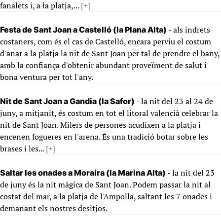
fanalets i, a la platja,...
[+]
- als indrets
Festa de Sant Joan a Castelló (la Plana Alta)
costaners, com és el cas de Castelló, encara perviu el costum
d'anar a la platja la nit de Sant Joan per tal de prendre el bany,
amb la confiança d'obtenir abundant proveïment de salut i
bona ventura per tot l'any.
- la nit del 23 al 24 de
Nit de Sant Joan a Gandia (la Safor)
juny, a mitjanit, és costum en tot el litoral valencià celebrar la
nit de Sant Joan. Milers de persones acudixen a la platja i
encenen fogueres en l'arena. És una tradició botar sobre les
brases i les...
[+]
- la nit del 23
Saltar les onades a Moraira (la Marina Alta)
de juny és la nit màgica de Sant Joan. Podem passar la nit al
costat del mar, a la platja de l'Ampolla, saltant les 7 onades i
demanant els nostres desitjos.