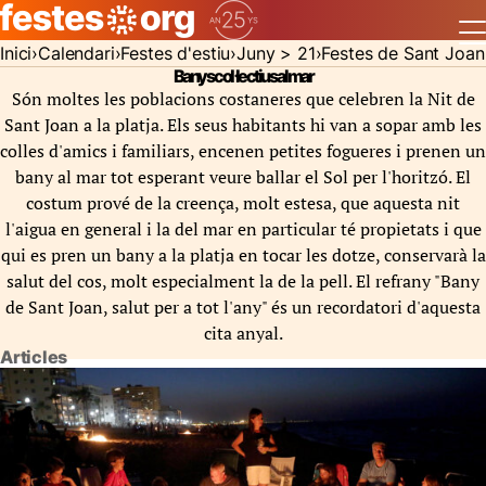
Inici
Calendari
Festes d'estiu
Juny > 21
Festes de Sant Joan
Banys col·lectius al mar
Són moltes les poblacions costaneres que celebren la Nit de
Sant Joan a la platja. Els seus habitants hi van a sopar amb les
colles d'amics i familiars, encenen petites fogueres i prenen un
bany al mar tot esperant veure ballar el Sol per l'horitzó. El
costum prové de la creença, molt estesa, que aquesta nit
l'aigua en general i la del mar en particular té propietats i que
qui es pren un bany a la platja en tocar les dotze, conservarà la
salut del cos, molt especialment la de la pell. El refrany "Bany
de Sant Joan, salut per a tot l'any" és un recordatori d'aquesta
cita anyal.
Articles