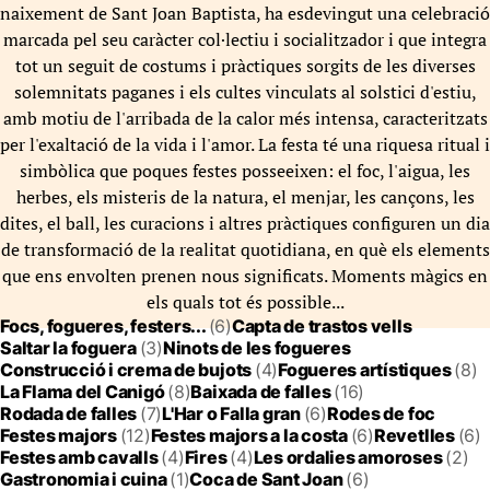
naixement de Sant Joan Baptista, ha esdevingut una celebració
marcada pel seu caràcter col·lectiu i socialitzador i que integra
tot un seguit de costums i pràctiques sorgits de les diverses
solemnitats paganes i els cultes vinculats al solstici d'estiu,
amb motiu de l'arribada de la calor més intensa, caracteritzats
per l'exaltació de la vida i l'amor. La festa té una riquesa ritual i
simbòlica que poques festes posseeixen: el foc, l'aigua, les
herbes, els misteris de la natura, el menjar, les cançons, les
dites, el ball, les curacions i altres pràctiques configuren un dia
de transformació de la realitat quotidiana, en què els elements
que ens envolten prenen nous significats. Moments màgics en
els quals tot és possible...
Focs, fogueres, festers...
(6)
Capta de trastos vells
Saltar la foguera
(3)
Ninots de les fogueres
Construcció i crema de bujots
(4)
Fogueres artístiques
(8)
La Flama del Canigó
(8)
Baixada de falles
(16)
Rodada de falles
(7)
L'Har o Falla gran
(6)
Rodes de foc
Festes majors
(12)
Festes majors a la costa
(6)
Revetlles
(6)
Festes amb cavalls
(4)
Fires
(4)
Les ordalies amoroses
(2)
Gastronomia i cuina
(1)
Coca de Sant Joan
(6)