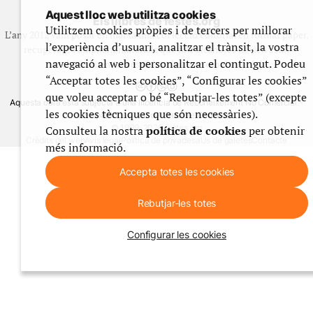
Aquest lloc web utilitza cookies
Els llibres de festes.org
Utilitzem cookies pròpies i de tercers per millorar
L’any 2012 vam posar en marxa una col·lecció editorial en format paper,
l’experiència d’usuari, analitzar el trànsit, la vostra
recuperant i ampliant materials que fins aleshores havien estat
navegació al web i personalitzar el contingut. Podeu
exclusivament accessibles al nostre espai web. [+]
“Acceptar totes les cookies”, “Configurar les cookies”
que voleu acceptar o bé “Rebutjar-les totes” (excepte
Aquesta obra està subjecta a una llicència de Reconeixement No Comercial -
les cookies tècniques que són necessàries).
CompartirIgual 4.0 de Creative Commons
© 1999-2026 festes.org
Consulteu la nostra
política de cookies
per obtenir
Crèdits del web
Avís legal
Política de privadesa
Ús de galetes
Contacte
més informació.
Accepta totes les cookies
Rebutjar-les totes
Configurar les cookies