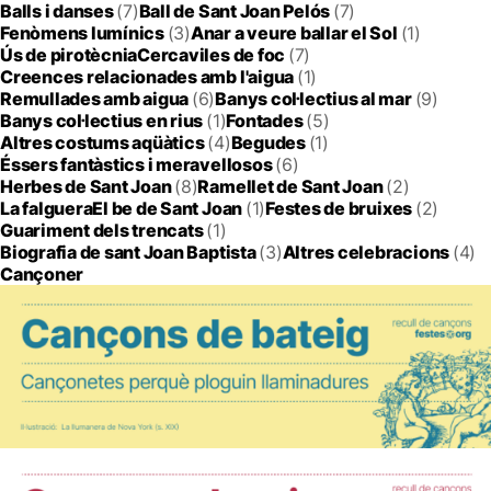
Balls i danses
(7)
Ball de Sant Joan Pelós
(7)
Fenòmens lumínics
(3)
Anar a veure ballar el Sol
(1)
Ús de pirotècnia
Cercaviles de foc
(7)
Creences relacionades amb l'aigua
(1)
Remullades amb aigua
(6)
Banys col·lectius al mar
(9)
Banys col·lectius en rius
(1)
Fontades
(5)
Altres costums aqüàtics
(4)
Begudes
(1)
Éssers fantàstics i meravellosos
(6)
Herbes de Sant Joan
(8)
Ramellet de Sant Joan
(2)
La falguera
El be de Sant Joan
(1)
Festes de bruixes
(2)
Guariment dels trencats
(1)
Biografia de sant Joan Baptista
(3)
Altres celebracions
(4)
Cançoner