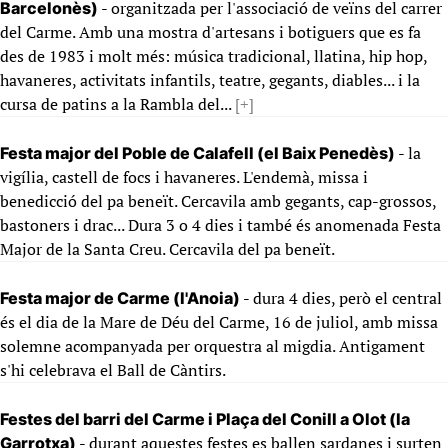
- organitzada per l'associació de veïns del carrer
Barcelonès)
del Carme. Amb una mostra d'artesans i botiguers que es fa
des de 1983 i molt més: música tradicional, llatina, hip hop,
havaneres, activitats infantils, teatre, gegants, diables... i la
cursa de patins a la Rambla del...
[+]
- la
Festa major del Poble de Calafell (el Baix Penedès)
vigília, castell de focs i havaneres. L'endemà, missa i
benedicció del pa beneït. Cercavila amb gegants, cap-grossos,
bastoners i drac... Dura 3 o 4 dies i també és anomenada Festa
Major de la Santa Creu. Cercavila del pa beneït.
- dura 4 dies, però el central
Festa major de Carme (l'Anoia)
és el dia de la Mare de Déu del Carme, 16 de juliol, amb missa
solemne acompanyada per orquestra al migdia. Antigament
s'hi celebrava el Ball de Càntirs.
Festes del barri del Carme i Plaça del Conill a Olot (la
- durant aquestes festes es ballen sardanes i surten
Garrotxa)