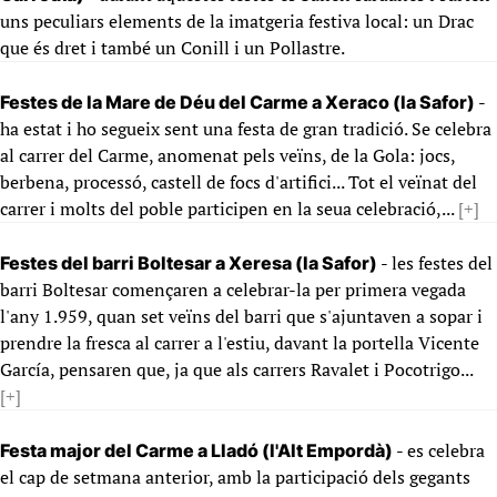
uns peculiars elements de la imatgeria festiva local: un Drac
que és dret i també un Conill i un Pollastre.
-
Festes de la Mare de Déu del Carme a Xeraco (la Safor)
ha estat i ho segueix sent una festa de gran tradició. Se celebra
al carrer del Carme, anomenat pels veïns, de la Gola: jocs,
berbena, processó, castell de focs d'artifici... Tot el veïnat del
carrer i molts del poble participen en la seua celebració,...
[+]
- les festes del
Festes del barri Boltesar a Xeresa (la Safor)
barri Boltesar començaren a celebrar-la per primera vegada
l'any 1.959, quan set veïns del barri que s'ajuntaven a sopar i
prendre la fresca al carrer a l'estiu, davant la portella Vicente
García, pensaren que, ja que als carrers Ravalet i Pocotrigo...
[+]
- es celebra
Festa major del Carme a Lladó (l'Alt Empordà)
el cap de setmana anterior, amb la participació dels gegants