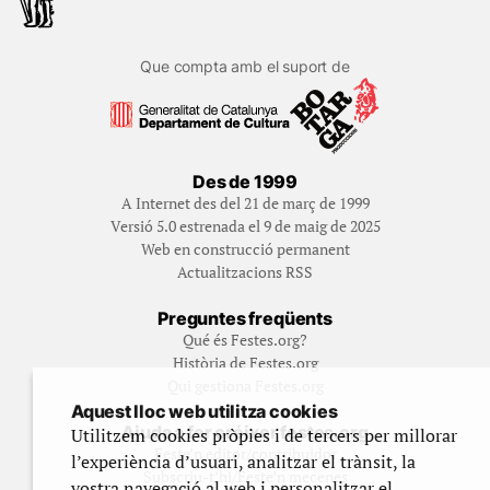
Que compta amb el suport de
Des de 1999
A Internet des del 21 de març de 1999
Versió 5.0 estrenada el 9 de maig de 2025
Web en construcció permanent
Actualitzacions RSS
Preguntes freqüents
Qué és Festes.org?
Història de Festes.org
Qui gestiona Festes.org
Aquest lloc web utilitza cookies
Ajuda a fer créixer festes.org
Utilitzem cookies pròpies i de tercers per millorar
Feste’n editor/contribuidor
l’experiència d’usuari, analitzar el trànsit, la
Subscriu-t’hi/Feste’n mecenes
vostra navegació al web i personalitzar el