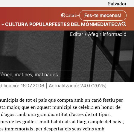
Salvador
Fes-te mecenes!
Català
Idioma seleccionat:
. Canviar idioma
A
CULTURA POPULAR
FESTES DEL MÓN
MEDIATECA
 de “Calendari”
Mostra el submenú de “Ecosistema”
Editar / Afegir informació
mènec
matines
matinades
blicació: 16.07.2006 | Actualització: 24.07.2025)
unicipis de tot el país que compta amb un canó festiu per
esta major, que en aquest municipi se celebra en honor de
 d'agost amb una gran quantitat d'actes de tot tipus.
es de les gralles -molt habituals al llarg i ample del país-,
ps immemorials, per despertar els seus veïns amb