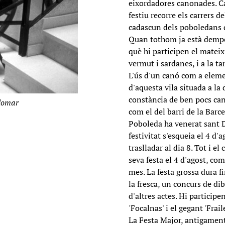
eixordadores canonades. Ca
festiu recorre els carrers d
cadascun dels poboledans q
Quan tothom ja està dempeus
què hi participen el mateix
vermut i sardanes, i a la ta
L'ús d'un canó com a elemen
d'aquesta vila situada a la 
constància de ben pocs cano
alomar
com el del barri de la Barc
Poboleda ha venerat sant 
festivitat s'esqueia el 4 d'a
traslladar al dia 8. Tot i e
seva festa el 4 d'agost, com
mes. La festa grossa dura f
la fresca, un concurs de di
d'altres actes. Hi participen
'Focalnas' i el gegant 'Frail
La Festa Major, antigament,