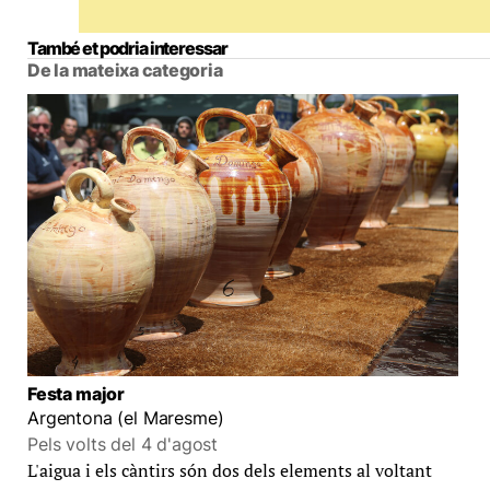
També et podria interessar
De la mateixa categoria
Festa major
Argentona (el Maresme)
Pels volts del 4 d'agost
L'aigua i els càntirs són dos dels elements al voltant