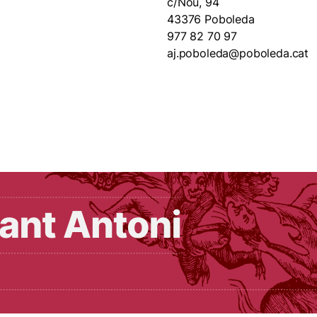
c/Nou, 94
43376 Poboleda
977 82 70 97
aj.poboleda@poboleda.cat