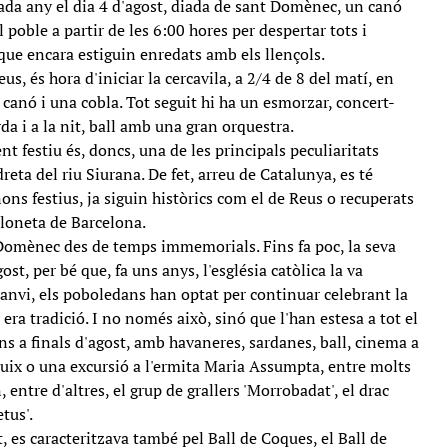
da any el dia 4 d'agost, diada de sant Domènec, un canó
el poble a partir de les 6:00 hores per despertar tots i
ue encara estiguin enredats amb els llençols.
, és hora d'iniciar la cercavila, a 2/4 de 8 del matí, en
 canó i una cobla. Tot seguit hi ha un esmorzar, concert-
rda i a la nit, ball amb una gran orquestra.
t festiu és, doncs, una de les principals peculiaritats
dreta del riu Siurana. De fet, arreu de Catalunya, es té
ns festius, ja siguin històrics com el de Reus o recuperats
eloneta de Barcelona.
Domènec des de temps immemorials. Fins fa poc, la seva
gost, per bé que, fa uns anys, l'església catòlica la va
l canvi, els poboledans han optat per continuar celebrant la
 era tradició. I no només això, sinó que l'han estesa a tot el
ins a finals d'agost, amb havaneres, sardanes, ball, cinema a
buix o una excursió a l'ermita Maria Assumpta, entre molts
, entre d'altres, el grup de grallers 'Morrobadat', el drac
etus'.
 es caracteritzava també pel Ball de Coques, el Ball de