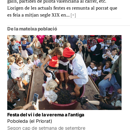
galls, partides de pilota valenciana al carrer, etc.
L'origen de les actuals festes es remunta al porrat que
es feia a mitjan segle XIX en...
[+]
De la mateixa població
Festa del vi i de la verema a l'antiga
Poboleda (el Priorat)
Segon cap de setmana de setembre