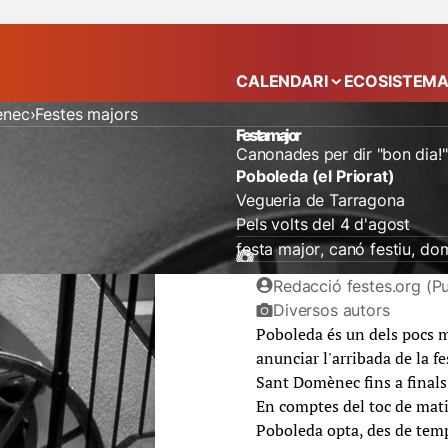
CALENDARI
ECOSISTEM
Mostra el submenú
ènec
Festes majors
Festa major
Canonades per dir "bon dia!"
Poboleda (el Priorat)
Vegueria de Tarragona
Pels volts del 4 d'agost
festa major
canó festiu
do
Redacció festes.org (Pu
Diversos autors
Poboleda és un dels pocs m
anunciar l'arribada de la f
Sant Domènec fins a finals
En comptes del toc de matin
Poboleda opta, des de tem