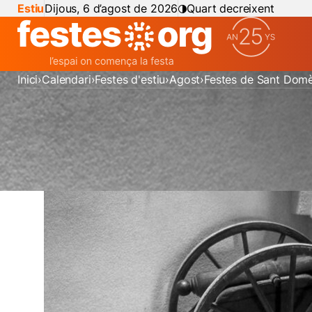
Estiu
Dijous, 6 d’agost de 2026
Quart decreixent
Inici
Calendari
Festes d'estiu
Agost
Festes de Sant Dom