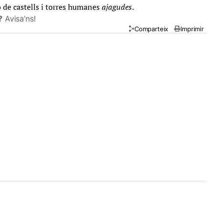
ó de castells i torres humanes
ajagudes
.
?
Avisa’ns!
Comparteix
Imprimir