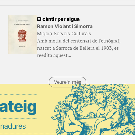
El càntir per aigua
Ramon Violant i Simorra
Migdia Serveis Culturals
Amb motiu del centenari de l'etnògraf,
nascut a Sarroca de Bellera el 1903, es
reedita aquest...
Veure'n més
(Llibres)