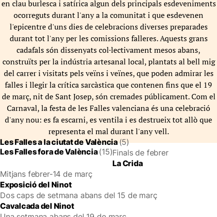
en clau burlesca i satírica algun dels principals esdeveniments
ocorreguts durant l'any a la comunitat i que esdevenen
l'epicentre d'uns dies de celebracions diverses preparades
durant tot l'any per les comissions falleres. Aquests grans
cadafals són dissenyats col·lectivament mesos abans,
construïts per la indústria artesanal local, plantats al bell mig
del carrer i visitats pels veïns i veïnes, que poden admirar les
falles i llegir la crítica sarcàstica que contenen fins que el 19
de març, nit de Sant Josep, són cremades públicament. Com el
Carnaval, la festa de les Falles valenciana és una celebració
d'any nou: es fa escarni, es ventila i es destrueix tot allò que
representa el mal durant l'any vell.
Les Falles a la ciutat de València
(5)
Les Falles fora de València
(15)
Finals de febrer
La Crida
Mitjans febrer-14 de març
Exposició del Ninot
Dos caps de setmana abans del 15 de març
Cavalcada del Ninot
Una setmana abans del 19 de març