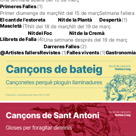
Primeres Falles
(1)
Primer diumenge de març
Nit del 15 de març
Setmana fallera
El cant de l'estoreta
Nit de la Plantà
Despertà
(1)
Mascletà
(1)
Nit del 18 de març
Nit del 19 de març
Nit del Foc
Nit de la Cremà
Llibrets de Falla
(4)
Una setmana després del 19 de març
Darreres Falles
(2)
@Artistes fallers
Revistes
(1)
Falles vivents
(1)
Gastronomia