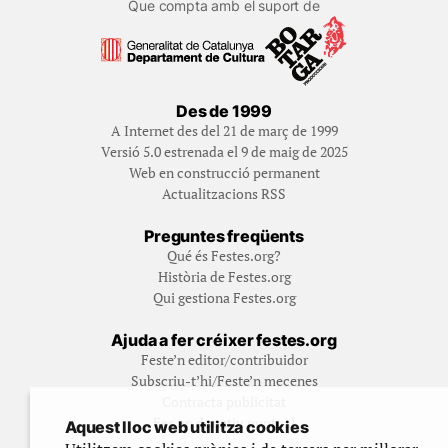
Que compta amb el suport de
Des de 1999
A Internet des del 21 de març de 1999
Versió 5.0 estrenada el 9 de maig de 2025
Web en construcció permanent
Actualitzacions RSS
Preguntes freqüents
Qué és Festes.org?
Història de Festes.org
Qui gestiona Festes.org
Ajuda a fer créixer festes.org
Feste’n editor/contribuidor
Subscriu-t’hi/Feste’n mecenes
Contracta publicitat
Fes un donatiu puntual
Aquest lloc web utilitza cookies