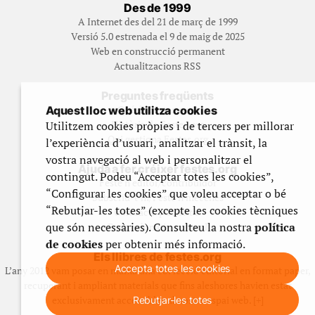
Des de 1999
A Internet des del 21 de març de 1999
Versió 5.0 estrenada el 9 de maig de 2025
Web en construcció permanent
Actualitzacions RSS
Preguntes freqüents
Qué és Festes.org?
Aquest lloc web utilitza cookies
Història de Festes.org
Utilitzem cookies pròpies i de tercers per millorar
Qui gestiona Festes.org
l’experiència d’usuari, analitzar el trànsit, la
vostra navegació al web i personalitzar el
Ajuda a fer créixer festes.org
contingut. Podeu “Acceptar totes les cookies”,
Feste’n editor/contribuidor
“Configurar les cookies” que voleu acceptar o bé
Subscriu-t’hi/Feste’n mecenes
“Rebutjar-les totes” (excepte les cookies tècniques
Contracta publicitat
que són necessàries). Consulteu la nostra
política
Fes un donatiu puntual
de cookies
per obtenir més informació.
Els llibres de festes.org
Accepta totes les cookies
L’any 2012 vam posar en marxa una col·lecció editorial en format paper,
recuperant i ampliant materials que fins aleshores havien estat
exclusivament accessibles al nostre espai web. [+]
Rebutjar-les totes