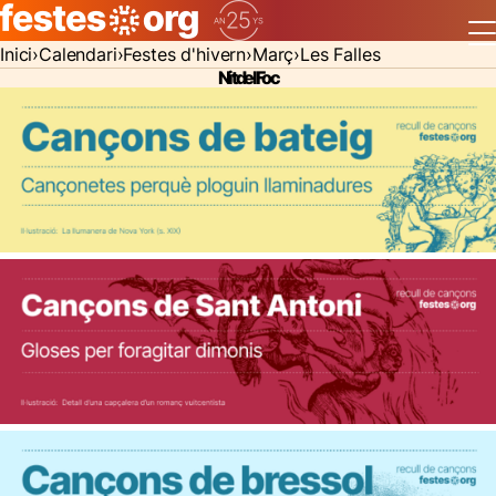
Inici
Calendari
Festes d'hivern
Març
Les Falles
Nit del Foc