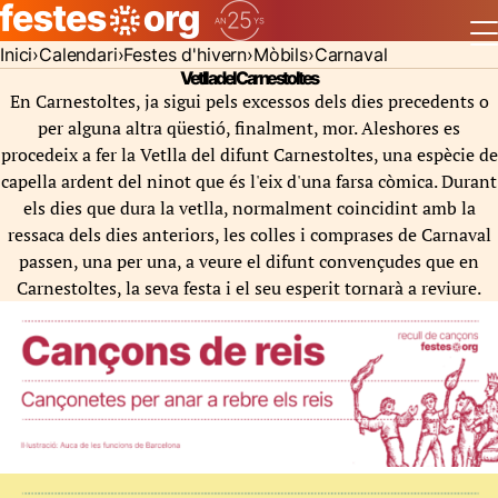
Inici
Calendari
Festes d'hivern
Mòbils
Carnaval
Vetlla del Carnestoltes
En Carnestoltes, ja sigui pels excessos dels dies precedents o
per alguna altra qüestió, finalment, mor. Aleshores es
procedeix a fer la Vetlla del difunt Carnestoltes, una espècie de
capella ardent del ninot que és l'eix d'una farsa còmica. Durant
els dies que dura la vetlla, normalment coincidint amb la
ressaca dels dies anteriors, les colles i comprases de Carnaval
passen, una per una, a veure el difunt convençudes que en
Carnestoltes, la seva festa i el seu esperit tornarà a reviure.