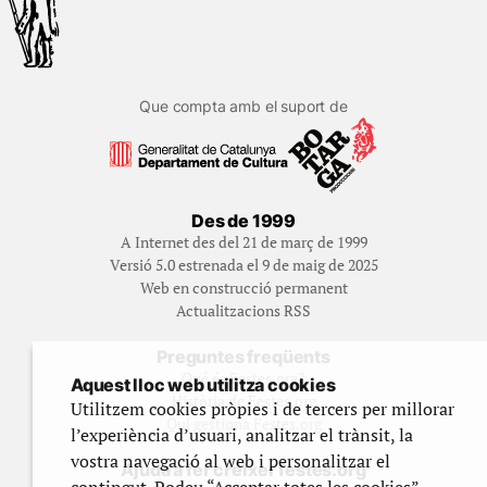
Que compta amb el suport de
Des de 1999
A Internet des del 21 de març de 1999
Versió 5.0 estrenada el 9 de maig de 2025
Web en construcció permanent
Actualitzacions RSS
Preguntes freqüents
Qué és Festes.org?
Aquest lloc web utilitza cookies
Història de Festes.org
Utilitzem cookies pròpies i de tercers per millorar
Qui gestiona Festes.org
l’experiència d’usuari, analitzar el trànsit, la
vostra navegació al web i personalitzar el
Ajuda a fer créixer festes.org