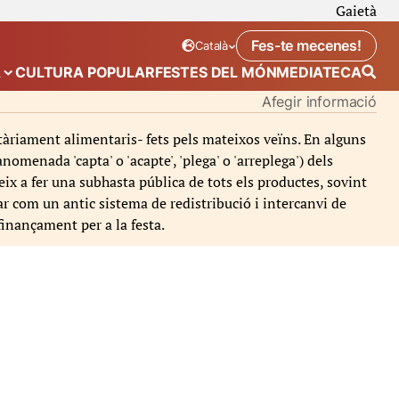
Gaietà
Fes-te mecenes!
Català
Idioma seleccionat:
. Canviar idioma
A
CULTURA POPULAR
FESTES DEL MÓN
MEDIATECA
 de “Calendari”
Mostra el submenú de “Ecosistema”
Afegir informació
itàriament alimentaris- fets pels mateixos veïns. En alguns
nomenada 'capta' o 'acapte', 'plega' o 'arreplega') dels
ix a fer una subhasta pública de tots els productes, sovint
nar com un antic sistema de redistribució i intercanvi de
finançament per a la festa.