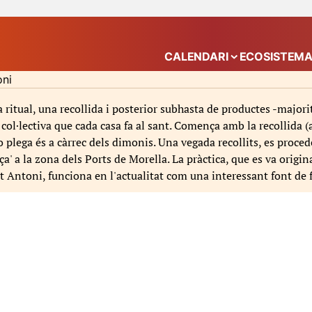
CALENDARI
ECOSISTEM
Mostra el submenú
oni
 ritual, una recollida i posterior subhasta de productes -major
 col·lectiva que cada casa fa al sant. Comença amb la recollida (a
plega és a càrrec dels dimonis. Una vegada recollits, es procede
a' a la zona dels Ports de Morella. La pràctica, que es va origi
t Antoni, funciona en l'actualitat com una interessant font de 