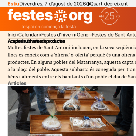
Estiu
Divendres, 7 d’agost de 2026
Quart decreixent
Inici
Calendari
Festes d'hivern
Gener
Festes de Sant Ant
Acaptes i subhastes de productes
Moltes festes de Sant Antoni inclouen, en la seva seqüència
llocs es coneix com a 'ofrena' o 'oferta' perquè és una ofrena
productes. En alguns pobles del Matarranya, aquesta capta o 
a la plaça del poble. Aquesta subhasta és coneguda per 'tranç
béns i aliments entre els habitants d'un poble el dia de San
Articles