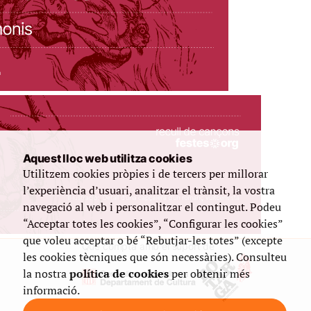
Aquest lloc web utilitza cookies
Utilitzem cookies pròpies i de tercers per millorar
l’experiència d’usuari, analitzar el trànsit, la vostra
navegació al web i personalitzar el contingut. Podeu
“Acceptar totes les cookies”, “Configurar les cookies”
que voleu acceptar o bé “Rebutjar-les totes” (excepte
Que compta amb el suport de
les cookies tècniques que són necessàries). Consulteu
la nostra
política de cookies
per obtenir més
informació.