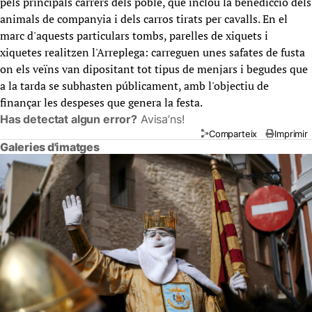
pels principals carrers dels poble, que inclou la benedicció dels
animals de companyia i dels carros tirats per cavalls. En el
marc d'aquests particulars tombs, parelles de xiquets i
xiquetes realitzen l'Arreplega: carreguen unes safates de fusta
on els veïns van dipositant tot tipus de menjars i begudes que
a la tarda se subhasten públicament, amb l'objectiu de
finançar les despeses que genera la festa.
Has detectat algun error?
Avisa’ns!
Comparteix
Imprimir
Galeries d'imatges