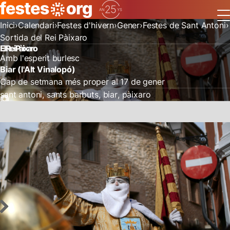
Inici
Calendari
Festes d'hivern
Gener
Festes de Sant Antoni
Sortida del Rei Pàixaro
El Rei Pàixaro
Amb l'esperit burlesc
Biar (l'Alt Vinalopó)
Cap de setmana més proper al 17 de gener
sant antoni
sants barbuts
biar
pàixaro