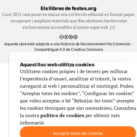
Els llibres de festes.org
L’any 2012 vam posar en marxa una col·lecció editorial en format paper,
recuperant i ampliant materials que fins aleshores havien estat
exclusivament accessibles al nostre espai web. [+]
Aquesta obra està subjecta a una llicència de Reconeixement No Comercial -
CompartirIgual 4.0 de Creative Commons
© 1999-2026 festes.org
Crèdits del web
Avís legal
Política de privadesa
Ús de galetes
Contacte
Aquest lloc web utilitza cookies
Utilitzem cookies pròpies i de tercers per millorar
l’experiència d’usuari, analitzar el trànsit, la vostra
navegació al web i personalitzar el contingut. Podeu
“Acceptar totes les cookies”, “Configurar les cookies”
que voleu acceptar o bé “Rebutjar-les totes” (excepte
les cookies tècniques que són necessàries). Consulteu
la nostra
política de cookies
per obtenir més
informació.
Accepta totes les cookies