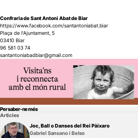
Confraria de Sant Antoni Abat de Biar
https://www.facebook.com/santantoniabat.biar
Plaça de l'Ajuntament, 5
03410 Biar
96 581 03 74
santantoniabadbiar@gmail.com
Per saber-ne més
Articles
Joc, Ball o Danses del Rei Pàixaro
Gabriel Sansano i Belso