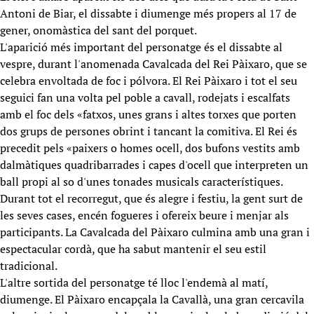
Antoni de Biar, el dissabte i diumenge més propers al 17 de
gener, onomàstica del sant del porquet.
L'aparició més important del personatge és el dissabte al
vespre, durant l'anomenada Cavalcada del Rei Pàixaro, que se
celebra envoltada de foc i pólvora. El Rei Pàixaro i tot el seu
seguici fan una volta pel poble a cavall, rodejats i escalfats
amb el foc dels «fatxos, unes grans i altes torxes que porten
dos grups de persones obrint i tancant la comitiva. El Rei és
precedit pels «paixers o homes ocell, dos bufons vestits amb
dalmàtiques quadribarrades i capes d'ocell que interpreten un
ball propi al so d'unes tonades musicals característiques.
Durant tot el recorregut, que és alegre i festiu, la gent surt de
les seves cases, encén fogueres i ofereix beure i menjar als
participants. La Cavalcada del Pàixaro culmina amb una gran i
espectacular cordà, que ha sabut mantenir el seu estil
tradicional.
L'altre sortida del personatge té lloc l'endemà al matí,
diumenge. El Pàixaro encapçala la Cavallà, una gran cercavila