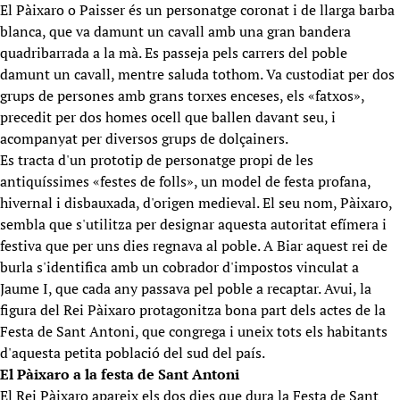
El Pàixaro o Paisser és un personatge coronat i de llarga barba
blanca, que va damunt un cavall amb una gran bandera
quadribarrada a la mà. Es passeja pels carrers del poble
damunt un cavall, mentre saluda tothom. Va custodiat per dos
grups de persones amb grans torxes enceses, els «fatxos»,
precedit per dos homes ocell que ballen davant seu, i
acompanyat per diversos grups de dolçainers.
Es tracta d'un prototip de personatge propi de les
antiquíssimes «festes de folls», un model de festa profana,
hivernal i disbauxada, d'origen medieval. El seu nom, Pàixaro,
sembla que s'utilitza per designar aquesta autoritat efímera i
festiva que per uns dies regnava al poble. A Biar aquest rei de
burla s'identifica amb un cobrador d'impostos vinculat a
Jaume I, que cada any passava pel poble a recaptar. Avui, la
figura del Rei Pàixaro protagonitza bona part dels actes de la
Festa de Sant Antoni, que congrega i uneix tots els habitants
d'aquesta petita població del sud del país.
El Pàixaro a la festa de Sant Antoni
El Rei Pàixaro apareix els dos dies que dura la Festa de Sant