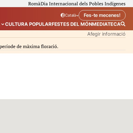
Romà
Dia Internacional dels Pobles Indígenes
Fes-te mecenes!
Català
Idioma seleccionat:
. Canviar idioma
A
CULTURA POPULAR
FESTES DEL MÓN
MEDIATECA
 de “Calendari”
Mostra el submenú de “Ecosistema”
Afegir informació
 període de màxima floració.