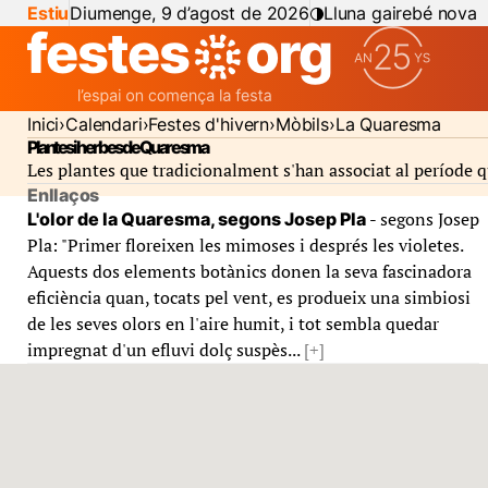
Estiu
Diumenge, 9 d’agost de 2026
Lluna gairebé nova
Inici
Calendari
Festes d'hivern
Mòbils
La Quaresma
Plantes i herbes de Quaresma
Les plantes que tradicionalment s'han associat al període q
Enllaços
- segons Josep
L'olor de la Quaresma, segons Josep Pla
Pla: "Primer floreixen les mimoses i després les violetes.
Aquests dos elements botànics donen la seva fascinadora
eficiència quan, tocats pel vent, es produeix una simbiosi
de les seves olors en l'aire humit, i tot sembla quedar
impregnat d'un efluvi dolç suspès...
[+]