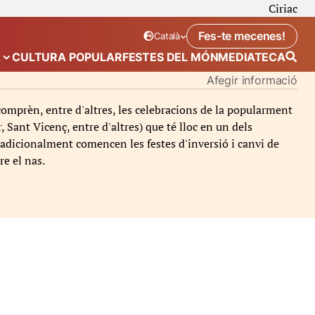
Ciriac
Fes-te mecenes!
Català
Idioma seleccionat:
. Canviar idioma
A
CULTURA POPULAR
FESTES DEL MÓN
MEDIATECA
 de “Calendari”
Mostra el submenú de “Ecosistema”
Afegir informació
s comprèn, entre d'altres, les celebracions de la popularment
Sant Vicenç, entre d'altres) que té lloc en un dels
radicionalment comencen les festes d'inversió i canvi de
re el nas.