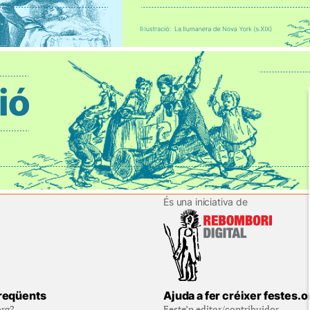
És una iniciativa de
reqüents
Ajuda a fer créixer festes.o
org?
Feste’n editor/contribuidor