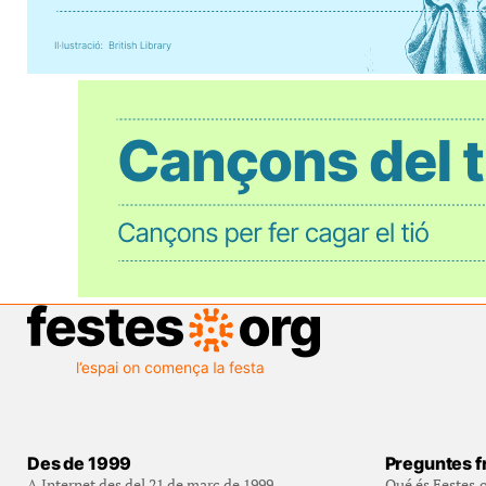
Des de 1999
Preguntes f
A Internet des del 21 de març de 1999
Qué és Festes.