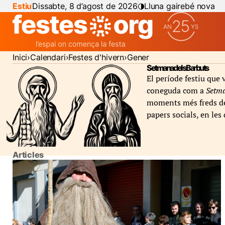
Estiu
Dissabte, 8 d’agost de 2026
Lluna gairebé nova
Inici
Calendari
Festes d'hivern
Gener
Setmana dels Barbuts
El període festiu que 
coneguda com a
Setma
moments més freds de 
papers socials, en les
Articles