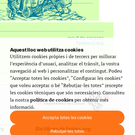
Aquest lloc web utilitza cookies
Utilitzem cookies pròpies i de tercers per millorar
l’experiència d’usuari, analitzar el trànsit, la vostra
navegació al web i personalitzar el contingut. Podeu
“Acceptar totes les cookies”, “Configurar les cookies”
que voleu acceptar o bé “Rebutjar-les totes” (excepte
Que compta amb el suport de
les cookies tècniques que són necessàries). Consulteu
la nostra
política de cookies
per obtenir més
informació.
Accepta totes les cookies
rg
Els llibres de festes.org
Rebutjar-les totes
L’any 2012 vam posar en marxa una col·lecció