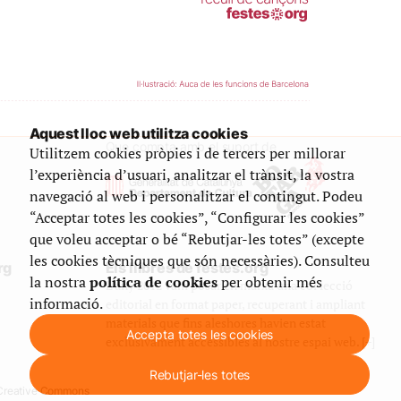
Aquest lloc web utilitza cookies
Que compta amb el suport de
Utilitzem cookies pròpies i de tercers per millorar
l’experiència d’usuari, analitzar el trànsit, la vostra
navegació al web i personalitzar el contingut. Podeu
“Acceptar totes les cookies”, “Configurar les cookies”
que voleu acceptar o bé “Rebutjar-les totes” (excepte
les cookies tècniques que són necessàries). Consulteu
rg
Els llibres de festes.org
la nostra
política de cookies
per obtenir més
L’any 2012 vam posar en marxa una col·lecció
informació.
editorial en format paper, recuperant i ampliant
materials que fins aleshores havien estat
Accepta totes les cookies
exclusivament accessibles al nostre espai web. [+]
Rebutjar-les totes
e Creative Commons