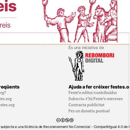
És una iniciativa de
reqüents
Ajuda a fer créixer festes.o
org?
Feste’n editor/contribuidor
tes.org
Subscriu-t’hi/Feste’n mecenes
stes.org
Contracta publicitat
Fes un donatiu puntual
 subjecta a una llicència de Reconeixement No Comercial - CompartirIgual 4.0 d