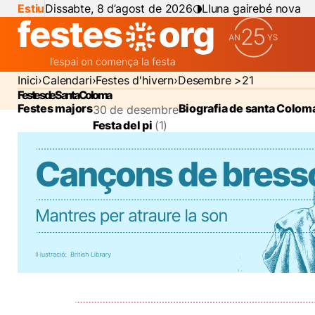
Estiu
Dissabte, 8 d’agost de 2026
Lluna gairebé nova
Inici
Calendari
Festes d'hivern
Desembre >21
Festes de Santa Coloma
Festes majors
Biografia de santa Colom
30 de desembre
Festa del pi
(1)