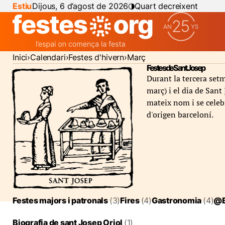
Estiu
Dijous, 6 d’agost de 2026
Quart decreixent
Inici
Calendari
Festes d'hivern
Març
Festes de Sant Josep
Durant la tercera set
març) i el dia de Sant
mateix nom i se celebr
d'origen barceloní.
Festes majors i patronals
(3)
Fires
(4)
Gastronomia
(4)
@B
Biografia de sant Josep Oriol
(1)