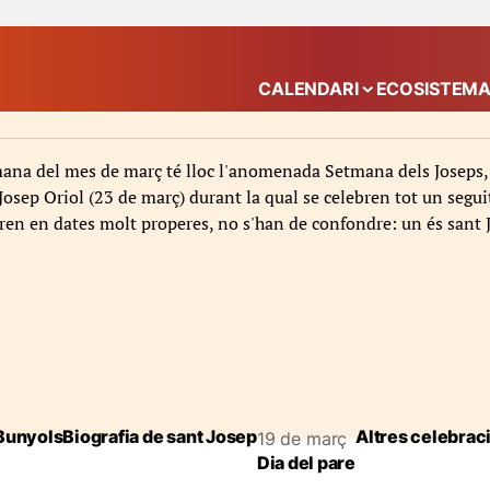
CALENDARI
ECOSISTEM
Mostra el submenú
mana del mes de març té lloc l'anomenada Setmana dels Joseps,
 Josep Oriol (23 de març) durant la qual se celebren tot un segui
en en dates molt properes, no s'han de confondre: un és sant Jos
unyols
Biografia de sant Josep
Altres celebrac
19 de març
Dia del pare