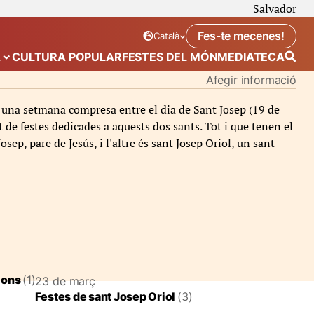
Salvador
Fes-te mecenes!
Català
Idioma seleccionat:
. Canviar idioma
A
CULTURA POPULAR
FESTES DEL MÓN
MEDIATECA
 de “Calendari”
Mostra el submenú de “Ecosistema”
Afegir informació
 una setmana compresa entre el dia de Sant Josep (19 de
t de festes dedicades a aquests dos sants. Tot i que tenen el
ep, pare de Jesús, i l'altre és sant Josep Oriol, un sant
ions
(1)
23 de març
Festes de sant Josep Oriol
(3)