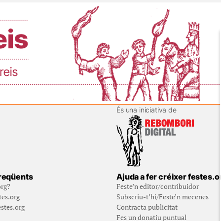
És una iniciativa de
reqüents
Ajuda a fer créixer festes.o
org?
Feste’n editor/contribuidor
tes.org
Subscriu-t’hi/Feste’n mecenes
stes.org
Contracta publicitat
Fes un donatiu puntual