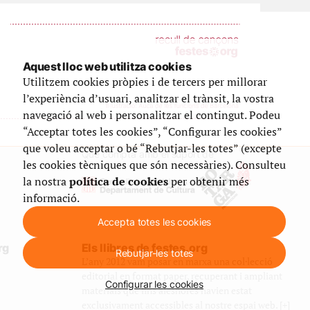
Aquest lloc web utilitza cookies
Utilitzem cookies pròpies i de tercers per millorar
l’experiència d’usuari, analitzar el trànsit, la vostra
navegació al web i personalitzar el contingut. Podeu
“Acceptar totes les cookies”, “Configurar les cookies”
que voleu acceptar o bé “Rebutjar-les totes” (excepte
Que compta amb el suport de
les cookies tècniques que són necessàries). Consulteu
la nostra
política de cookies
per obtenir més
informació.
Accepta totes les cookies
rg
Els llibres de festes.org
Rebutjar-les totes
L’any 2012 vam posar en marxa una col·lecció
editorial en format paper, recuperant i ampliant
Configurar les cookies
materials que fins aleshores havien estat
exclusivament accessibles al nostre espai web. [+]