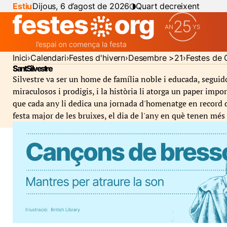
Estiu
Dijous, 6 d’agost de 2026
Quart decreixent
Inici
Calendari
Festes d'hivern
Desembre >21
Festes de 
Sant Silvestre
Silvestre va ser un home de família noble i educada, seguidor
miraculosos i prodigis, i la història li atorga un paper impo
que cada any li dedica una jornada d'homenatge en record de
festa major de les bruixes, el dia de l'any en què tenen més