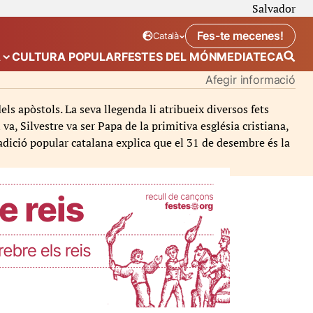
Salvador
Fes-te mecenes!
Català
Idioma seleccionat:
. Canviar idioma
A
CULTURA POPULAR
FESTES DEL MÓN
MEDIATECA
 de “Calendari”
Mostra el submenú de “Ecosistema”
Afegir informació
els apòstols. La seva llegenda li atribueix diversos fets
va, Silvestre va ser Papa de la primitiva església cristiana,
adició popular catalana explica que el 31 de desembre és la