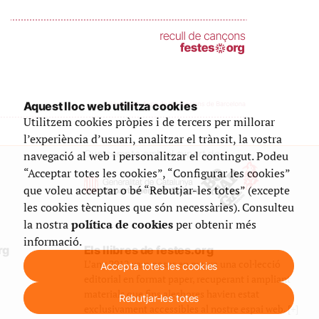
Aquest lloc web utilitza cookies
Utilitzem cookies pròpies i de tercers per millorar
l’experiència d’usuari, analitzar el trànsit, la vostra
Que compta amb el suport de
navegació al web i personalitzar el contingut. Podeu
“Acceptar totes les cookies”, “Configurar les cookies”
que voleu acceptar o bé “Rebutjar-les totes” (excepte
les cookies tècniques que són necessàries). Consulteu
la nostra
política de cookies
per obtenir més
informació.
rg
Els llibres de festes.org
L’any 2012 vam posar en marxa una col·lecció
Accepta totes les cookies
editorial en format paper, recuperant i ampliant
materials que fins aleshores havien estat
Rebutjar-les totes
exclusivament accessibles al nostre espai web. [+]