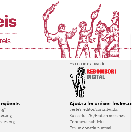
És una iniciativa de
reqüents
Ajuda a fer créixer festes.o
org?
Feste’n editor/contribuidor
tes.org
Subscriu-t’hi/Feste’n mecenes
stes.org
Contracta publicitat
Fes un donatiu puntual