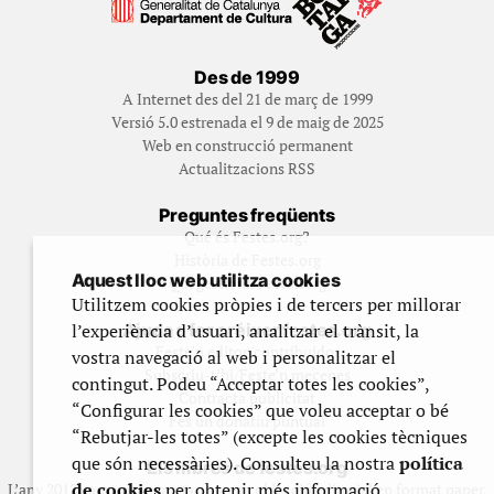
Des de 1999
A Internet des del 21 de març de 1999
Versió 5.0 estrenada el 9 de maig de 2025
Web en construcció permanent
Actualitzacions RSS
Preguntes freqüents
Qué és Festes.org?
Història de Festes.org
Aquest lloc web utilitza cookies
Qui gestiona Festes.org
Utilitzem cookies pròpies i de tercers per millorar
l’experiència d’usuari, analitzar el trànsit, la
Ajuda a fer créixer festes.org
Feste’n editor/contribuidor
vostra navegació al web i personalitzar el
Subscriu-t’hi/Feste’n mecenes
contingut. Podeu “Acceptar totes les cookies”,
Contracta publicitat
“Configurar les cookies” que voleu acceptar o bé
Fes un donatiu puntual
“Rebutjar-les totes” (excepte les cookies tècniques
que són necessàries). Consulteu la nostra
política
Els llibres de festes.org
de cookies
per obtenir més informació.
L’any 2012 vam posar en marxa una col·lecció editorial en format paper,