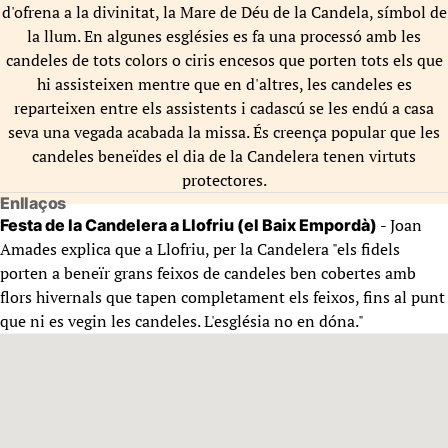
d'ofrena a la divinitat, la Mare de Déu de la Candela, símbol de
la llum. En algunes esglésies es fa una processó amb les
candeles de tots colors o ciris encesos que porten tots els que
hi assisteixen mentre que en d'altres, les candeles es
reparteixen entre els assistents i cadascú se les endú a casa
seva una vegada acabada la missa. És creença popular que les
candeles beneïdes el dia de la Candelera tenen virtuts
protectores.
Enllaços
- Joan
Festa de la Candelera a Llofriu (el Baix Empordà)
Amades explica que a Llofriu, per la Candelera "els fidels
porten a beneïr grans feixos de candeles ben cobertes amb
flors hivernals que tapen completament els feixos, fins al punt
que ni es vegin les candeles. L'església no en dóna."