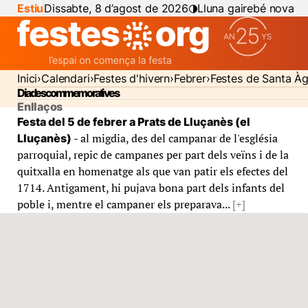
Estiu
Dissabte, 8 d’agost de 2026
Lluna gairebé nova
Inici
Calendari
Festes d'hivern
Febrer
Festes de Santa À
Diades commemoratives
Enllaços
Festa del 5 de febrer a Prats de Lluçanès (el
- al migdia, des del campanar de l'església
Lluçanès)
parroquial, repic de campanes per part dels veïns i de la
quitxalla en homenatge als que van patir els efectes del
1714. Antigament, hi pujava bona part dels infants del
poble i, mentre el campaner els preparava...
[+]