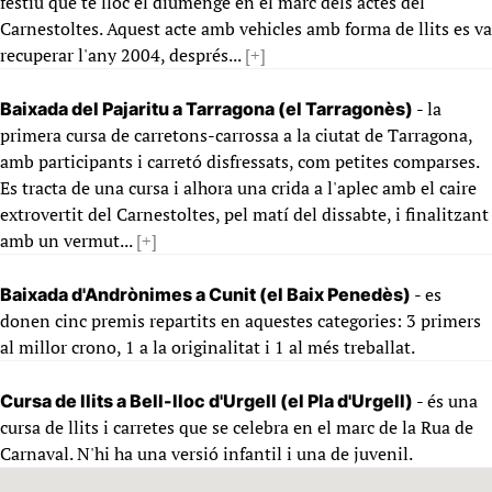
festiu que té lloc el diumenge en el marc dels actes del
Carnestoltes. Aquest acte amb vehicles amb forma de llits es va
recuperar l'any 2004, després...
[+]
- la
Baixada del Pajaritu a Tarragona (el Tarragonès)
primera cursa de carretons-carrossa a la ciutat de Tarragona,
amb participants i carretó disfressats, com petites comparses.
Es tracta de una cursa i alhora una crida a l'aplec amb el caire
extrovertit del Carnestoltes, pel matí del dissabte, i finalitzant
amb un vermut...
[+]
- es
Baixada d'Andrònimes a Cunit (el Baix Penedès)
donen cinc premis repartits en aquestes categories: 3 primers
al millor crono, 1 a la originalitat i 1 al més treballat.
- és una
Cursa de llits a Bell-lloc d'Urgell (el Pla d'Urgell)
cursa de llits i carretes que se celebra en el marc de la Rua de
Carnaval. N'hi ha una versió infantil i una de juvenil.