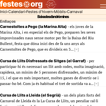
Inici
Calendari
Festes d'hivern
Mòbils
Carnaval
Baixades d'andròmines
Enllaços
- els joves de la
Carnestoltes a Pego (la Marina Alta)
Marina Alta, i en especial els de Pego, preparen les seves
improvissades naus sense motor per fer la Baixa del Riu
Bullent, festa que dóna inici des de fa uns anys als
Carnestoltes de Pego, que es divideix en 3...
[+]
- per
Cursa de Llits Disfressats de Sitges (el Garraf)
participar-hi és necessari un llit amb rodes, molta imaginació,
rapidesa, un mínim de 5 persones disfressades, un màxim de
15, i el que es més important, moltes ganes de divertir-se i
passar-ho bé. Com ja és habitual el tret de sortida va a...
[+]
- un dels plats forts del
Cursa de Llits a Lleida (el Segrià)
Carnaval de Lleida és la La Cursa de Llits, un peculiar ral·li