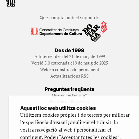
Que compta amb el suport de
Des de 1999
A Internet des del 21 de març de 1999
Versió 5.0 estrenada el 9 de maig de 2025
Web en construcció permanent
Actualitzacions RSS
Preguntes freqüents
Qué és Festes.org?
Història de Festes.org
Aquest lloc web utilitza cookies
Qui gestiona Festes.org
Utilitzem cookies pròpies i de tercers per millorar
Ajuda a fer créixer festes.org
l’experiència d’usuari, analitzar el trànsit, la
Feste’n editor/contribuidor
vostra navegació al web i personalitzar el
Subscriu-t’hi/Feste’n mecenes
contingut. Podeu “Acceptar totes les cookies”,