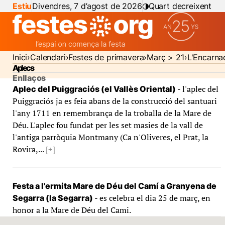
Estiu
Divendres, 7 d’agost de 2026
Quart decreixent
Inici
Calendari
Festes de primavera
Març > 21
L'Encarna
Aplecs
Enllaços
- l'aplec del
Aplec del Puiggraciós (el Vallès Oriental)
Puiggraciós ja es feia abans de la construcció del santuari
l'any 1711 en remembrança de la troballa de la Mare de
Déu. L'aplec fou fundat per les set masies de la vall de
l'antiga parròquia Montmany (Ca n'Oliveres, el Prat, la
Rovira,...
[+]
Festa a l'ermita Mare de Déu del Camí a Granyena de
- es celebra el dia 25 de març, en
Segarra (la Segarra)
honor a la Mare de Déu del Cami.