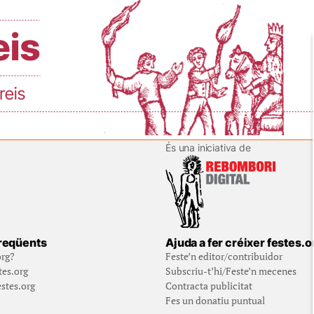
És una iniciativa de
reqüents
Ajuda a fer créixer festes.o
org?
Feste’n editor/contribuidor
tes.org
Subscriu-t’hi/Feste’n mecenes
stes.org
Contracta publicitat
Fes un donatiu puntual