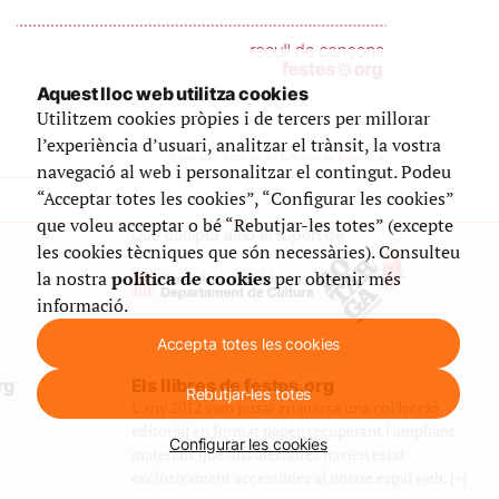
Aquest lloc web utilitza cookies
Utilitzem cookies pròpies i de tercers per millorar
l’experiència d’usuari, analitzar el trànsit, la vostra
navegació al web i personalitzar el contingut. Podeu
“Acceptar totes les cookies”, “Configurar les cookies”
que voleu acceptar o bé “Rebutjar-les totes” (excepte
Que compta amb el suport de
les cookies tècniques que són necessàries). Consulteu
la nostra
política de cookies
per obtenir més
informació.
Accepta totes les cookies
rg
Els llibres de festes.org
Rebutjar-les totes
L’any 2012 vam posar en marxa una col·lecció
editorial en format paper, recuperant i ampliant
Configurar les cookies
materials que fins aleshores havien estat
exclusivament accessibles al nostre espai web. [+]