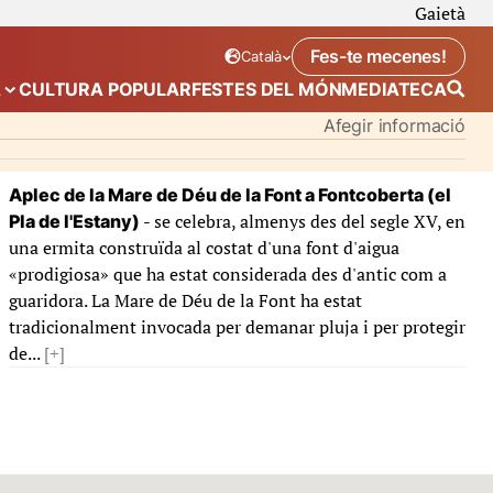
Gaietà
Fes-te mecenes!
Català
Idioma seleccionat:
. Canviar idioma
A
CULTURA POPULAR
FESTES DEL MÓN
MEDIATECA
 de “Calendari”
Mostra el submenú de “Ecosistema”
Afegir informació
Aplec de la Mare de Déu de la Font a Fontcoberta (el
- se celebra, almenys des del segle XV, en
Pla de l'Estany)
una ermita construïda al costat d'una font d'aigua
«prodigiosa» que ha estat considerada des d'antic com a
guaridora. La Mare de Déu de la Font ha estat
tradicionalment invocada per demanar pluja i per protegir
de...
[+]