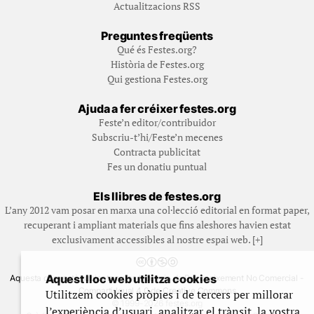
Actualitzacions RSS
Preguntes freqüents
Qué és Festes.org?
Història de Festes.org
Qui gestiona Festes.org
Ajuda a fer créixer festes.org
Feste’n editor/contribuidor
Subscriu-t’hi/Feste’n mecenes
Contracta publicitat
Fes un donatiu puntual
Els llibres de festes.org
L’any 2012 vam posar en marxa una col·lecció editorial en format paper,
recuperant i ampliant materials que fins aleshores havien estat
exclusivament accessibles al nostre espai web. [+]
Aquest lloc web utilitza cookies
Aquesta obra està subjecta a una llicència de Reconeixement No Comercial -
CompartirIgual 4.0 de Creative Commons
Utilitzem cookies pròpies i de tercers per millorar
© 1999-2026 festes.org
l’experiència d’usuari, analitzar el trànsit, la vostra