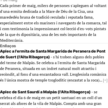
Cada primer de maig, milers de persones s'apleguen al voltant
d'una ermita dedicada a la Mare de Déu de la Cisa, una
marededéu bruna de tradició reculada i reputada fama,
especialment entre els mariners i navegants de la comarca, tal
i com testimonia la impressionant col·lecció d'ex-vots pintats
de la que és dipositària, una de les més importants de la
Mediterrània.
Enllaços
Aplec a l'ermita de Santa Margarida de Peranera de Pont
- s'hi troben alguns dels pobles
de Suert (l'Alta Ribagorça)
del terme de Malpàs. Se celebra a l'ermita de Santa Margarida
de Peranera, situada en un indret natural molt atractiu i
recòndit, al fons d'una encantadora vall. L'esglesiola romànica
és l'única mostra de temple troglodític (encastat a la roca)...
[+]
- se
Aplec de Sant Saurdí a Malpàs (l'Alta Ribagorça)
celebra el dia 6 de maig en un petit santuari en un coll d'un
serrat als afores de la vila de Malpàs. Compta amb una gran