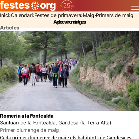
Inici
Calendari
Festes de primavera
Maig
Primers de maig
Aplecs i romiatges
Articles
Romeria a la Fontcalda
Santuari de la Fontcalda, Gandesa (la Terra Alta)
Primer diumenge de maig
Cada primer diumenge de maig els habitants de Gandesa es