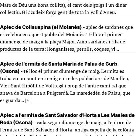
Mare de Déu una bona collita), el cant dels goigs i un dinar
col·lectiu. Hi acudeix força gent de tota la Vall d'Àneu.
- aplec de sardanes que
Aplec de Collsuspina (el Moianès)
es celebra en aquest poble del Moianès. Té lloc el primer
diumenge de maig a la plaça Major. Amb sardanes i rifa de
productes de la terra: llonganisses, pernils, coques, vi...
Aplec de l'ermita de Santa Maria de Palau de Gurb
- té lloc el primer diumenge de maig. L'ermita es
(Osona)
troba en un punt entremig entre les poblacions de Manlleu,
Vic i Sant Hipòlit de Voltregà i prop de l'antic camí ral que
anava de Barcelona a Puigcerdà. La marededéu de Palau, que
es guarda...
[+]
Aplec a l'ermita de Sant Salvador d'Horta a Les Masies de
- cada segon diumenge de maig, a l'entorn de
Roda (Osona)
l'ermita de Sant Salvador d'Horta -antiga capella de la colònia