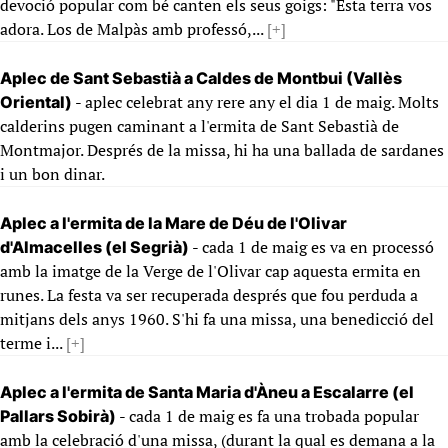
devoció popular com bé canten els seus goigs: "Esta terra vos
adora. Los de Malpàs amb professó,...
[+]
Aplec de Sant Sebastià a Caldes de Montbui (Vallès
- aplec celebrat any rere any el dia 1 de maig. Molts
Oriental)
calderins pugen caminant a l'ermita de Sant Sebastià de
Montmajor. Després de la missa, hi ha una ballada de sardanes
i un bon dinar.
Aplec a l'ermita de la Mare de Déu de l'Olivar
- cada 1 de maig es va en processó
d'Almacelles (el Segrià)
amb la imatge de la Verge de l'Olivar cap aquesta ermita en
runes. La festa va ser recuperada després que fou perduda a
mitjans dels anys 1960. S'hi fa una missa, una benedicció del
terme i...
[+]
Aplec a l'ermita de Santa Maria d'Àneu a Escalarre (el
- cada 1 de maig es fa una trobada popular
Pallars Sobirà)
amb la celebració d'una missa, (durant la qual es demana a la