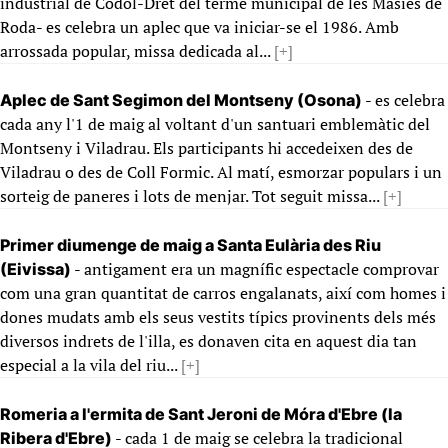
industrial de Còdol-Dret del terme municipal de les Masies de
Roda- es celebra un aplec que va iniciar-se el 1986. Amb
arrossada popular, missa dedicada al...
[+]
- es celebra
Aplec de Sant Segimon del Montseny (Osona)
cada any l'1 de maig al voltant d'un santuari emblemàtic del
Montseny i Viladrau. Els participants hi accedeixen des de
Viladrau o des de Coll Formic. Al matí, esmorzar populars i un
sorteig de paneres i lots de menjar. Tot seguit missa...
[+]
Primer diumenge de maig a Santa Eulària des Riu
- antigament era un magnífic espectacle comprovar
(Eivissa)
com una gran quantitat de carros engalanats, així com homes i
dones mudats amb els seus vestits típics provinents dels més
diversos indrets de l'illa, es donaven cita en aquest dia tan
especial a la vila del riu...
[+]
Romeria a l'ermita de Sant Jeroni de Móra d'Ebre (la
- cada 1 de maig se celebra la tradicional
Ribera d'Ebre)