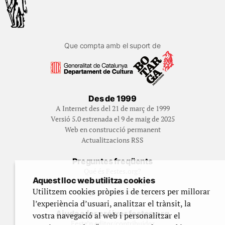
Que compta amb el suport de
Des de 1999
A Internet des del 21 de març de 1999
Versió 5.0 estrenada el 9 de maig de 2025
Web en construcció permanent
Actualitzacions RSS
Preguntes freqüents
Qué és Festes.org?
Aquest lloc web utilitza cookies
Història de Festes.org
Utilitzem cookies pròpies i de tercers per millorar
Qui gestiona Festes.org
l’experiència d’usuari, analitzar el trànsit, la
Ajuda a fer créixer festes.org
vostra navegació al web i personalitzar el
Feste’n editor/contribuidor