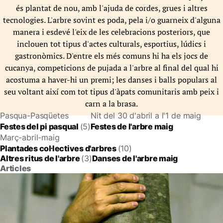
és plantat de nou, amb l'ajuda de cordes, grues i altres
tecnologies. L'arbre sovint es poda, pela i/o guarneix d'alguna
manera i esdevé l'eix de les celebracions posteriors, que
inclouen tot tipus d'actes culturals, esportius, lúdics i
gastronòmics. D'entre els més comuns hi ha els jocs de
cucanya, competicions de pujada a l'arbre al final del qual hi
acostuma a haver-hi un premi; les danses i balls populars al
seu voltant així com tot tipus d'àpats comunitaris amb peix i
carn a la brasa.
Pasqua-Pasqüetes
Nit del 30 d'abril a l'1 de maig
Festes del pi pasqual
(5)
Festes de l'arbre maig
Març-abril-maig
Plantades col·lectives d'arbres
(10)
Altres ritus de l'arbre
(3)
Danses de l'arbre maig
Articles