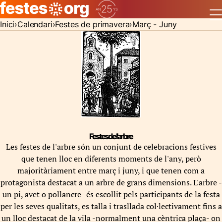
Inici
Calendari
Festes de primavera
Març - Juny
Festes de l'arbre
Les festes de l'arbre són un conjunt de celebracions festives
que tenen lloc en diferents moments de l'any, però
majoritàriament entre març i juny, i que tenen com a
protagonista destacat a un arbre de grans dimensions. L'arbre -
un pi, avet o pollancre- és escollit pels participants de la festa
per les seves qualitats, es talla i trasllada col·lectivament fins a
un lloc destacat de la vila -normalment una cèntrica plaça- on