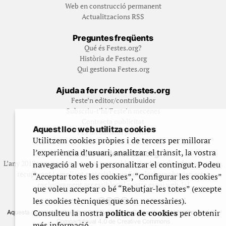
Web en construcció permanent
Actualitzacions RSS
Preguntes freqüents
Qué és Festes.org?
Història de Festes.org
Qui gestiona Festes.org
Ajuda a fer créixer festes.org
Feste’n editor/contribuidor
Subscriu-t’hi/Feste’n mecenes
Contracta publicitat
Aquest lloc web utilitza cookies
Fes un donatiu puntual
Utilitzem cookies pròpies i de tercers per millorar
l’experiència d’usuari, analitzar el trànsit, la vostra
Els llibres de festes.org
L’any 2012 vam posar en marxa una col·lecció editorial en format paper,
navegació al web i personalitzar el contingut. Podeu
recuperant i ampliant materials que fins aleshores havien estat
“Acceptar totes les cookies”, “Configurar les cookies”
exclusivament accessibles al nostre espai web. [+]
que voleu acceptar o bé “Rebutjar-les totes” (excepte
les cookies tècniques que són necessàries).
Consulteu la nostra
política de cookies
per obtenir
Aquesta obra està subjecta a una llicència de Reconeixement No Comercial -
CompartirIgual 4.0 de Creative Commons
més informació.