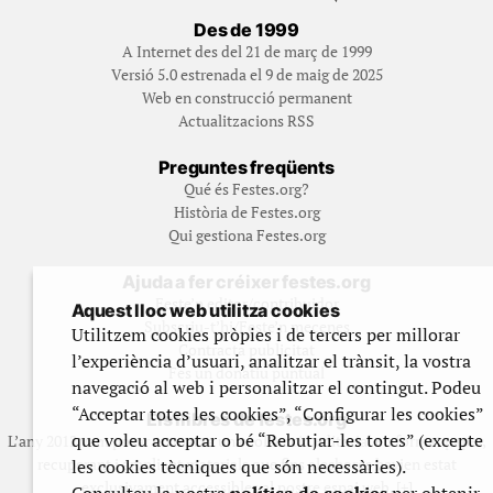
Des de 1999
A Internet des del 21 de març de 1999
Versió 5.0 estrenada el 9 de maig de 2025
Web en construcció permanent
Actualitzacions RSS
Preguntes freqüents
Qué és Festes.org?
Història de Festes.org
Qui gestiona Festes.org
Ajuda a fer créixer festes.org
Feste’n editor/contribuidor
Aquest lloc web utilitza cookies
Subscriu-t’hi/Feste’n mecenes
Utilitzem cookies pròpies i de tercers per millorar
Contracta publicitat
l’experiència d’usuari, analitzar el trànsit, la vostra
Fes un donatiu puntual
navegació al web i personalitzar el contingut. Podeu
“Acceptar totes les cookies”, “Configurar les cookies”
Els llibres de festes.org
que voleu acceptar o bé “Rebutjar-les totes” (excepte
L’any 2012 vam posar en marxa una col·lecció editorial en format paper,
recuperant i ampliant materials que fins aleshores havien estat
les cookies tècniques que són necessàries).
exclusivament accessibles al nostre espai web. [+]