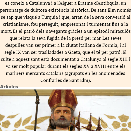
es coneix a Catalunya i a l'Alguer a Erasme d'Antiòquia, un
personatge de dubtosa existència històrica. De sant Elm només
se sap que visqué a Turquia i que, arran de la seva conversió al
cristianisme, fou perseguit, empresonat i turmentat fins a la
mort. És el patró dels navegants gràcies a un episodi miraculós
que relata la seva fugida de la presó per mar. Les seves
despulles van ser primer a la ciutat italiana de Formia, i al
segle IX van ser traslladades a Gaeta, que el té per patró. El
culte a aquest sant està documentat a Catalunya al segle XIII i
va ser molt popular durant els segles XV a XVIII entre els
mariners mercants catalans (agrupats en les anomenades
Confraries de Sant Elm).
Articles