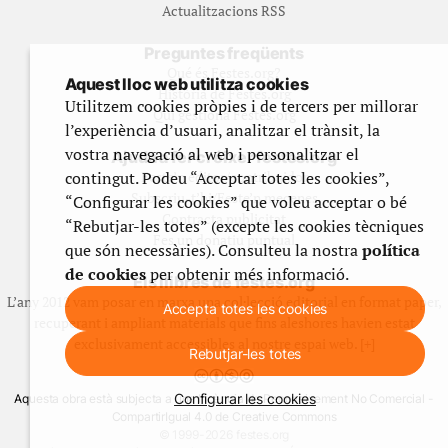
Actualitzacions RSS
Preguntes freqüents
Qué és Festes.org?
Aquest lloc web utilitza cookies
Història de Festes.org
Utilitzem cookies pròpies i de tercers per millorar
Qui gestiona Festes.org
l’experiència d’usuari, analitzar el trànsit, la
vostra navegació al web i personalitzar el
Ajuda a fer créixer festes.org
contingut. Podeu “Acceptar totes les cookies”,
Feste’n editor/contribuidor
Subscriu-t’hi/Feste’n mecenes
“Configurar les cookies” que voleu acceptar o bé
Contracta publicitat
“Rebutjar-les totes” (excepte les cookies tècniques
Fes un donatiu puntual
que són necessàries). Consulteu la nostra
política
de cookies
per obtenir més informació.
Els llibres de festes.org
L’any 2012 vam posar en marxa una col·lecció editorial en format paper,
Accepta totes les cookies
recuperant i ampliant materials que fins aleshores havien estat
exclusivament accessibles al nostre espai web. [+]
Rebutjar-les totes
Configurar les cookies
Aquesta obra està subjecta a una llicència de Reconeixement No Comercial -
CompartirIgual 4.0 de Creative Commons
© 1999-2026 festes.org