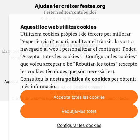
Ajuda a fer créixer festes.org
Feste’n editor/contribuidor
Subscriu-t’hi/Feste’n mecenes
Contracta publicitat
Aquest lloc web utilitza cookies
Fes un donatiu puntual
Utilitzem cookies pròpies i de tercers per millorar
l’experiència d’usuari, analitzar el trànsit, la vostra
Els llibres de festes.org
navegació al web i personalitzar el contingut. Podeu
L’any 2012 vam posar en marxa una col·lecció editorial en format paper,
“Acceptar totes les cookies”, “Configurar les cookies”
recuperant i ampliant materials que fins aleshores havien estat
que voleu acceptar o bé “Rebutjar-les totes” (excepte
exclusivament accessibles al nostre espai web. [+]
les cookies tècniques que són necessàries).
Consulteu la nostra
política de cookies
per obtenir
Aquesta obra està subjecta a una llicència de Reconeixement No Comercial -
més informació.
CompartirIgual 4.0 de Creative Commons
© 1999-2026 festes.org
Accepta totes les cookies
Crèdits del web
Avís legal
Política de privadesa
Ús de galetes
Contacte
Rebutjar-les totes
Configurar les cookies