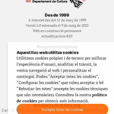
Des de 1999
A Internet des del 21 de març de 1999
Versió 5.0 estrenada el 9 de maig de 2025
Web en construcció permanent
Actualitzacions RSS
Preguntes freqüents
Qué és Festes.org?
Aquest lloc web utilitza cookies
Història de Festes.org
Utilitzem cookies pròpies i de tercers per millorar
Qui gestiona Festes.org
l’experiència d’usuari, analitzar el trànsit, la
vostra navegació al web i personalitzar el
Ajuda a fer créixer festes.org
contingut. Podeu “Acceptar totes les cookies”,
Feste’n editor/contribuidor
“Configurar les cookies” que voleu acceptar o bé
Subscriu-t’hi/Feste’n mecenes
“Rebutjar-les totes” (excepte les cookies tècniques
Contracta publicitat
que són necessàries). Consulteu la nostra
política
Fes un donatiu puntual
de cookies
per obtenir més informació.
Els llibres de festes.org
Accepta totes les cookies
L’any 2012 vam posar en marxa una col·lecció editorial en format paper,