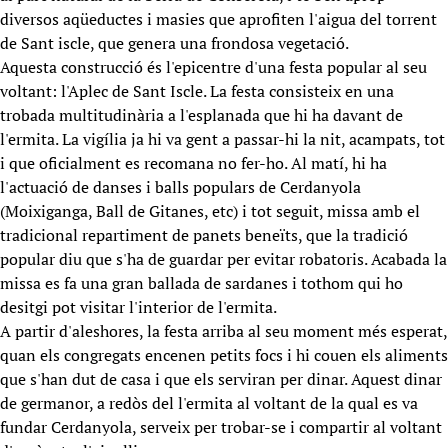
diversos aqüeductes i masies que aprofiten l'aigua del torrent
de Sant iscle, que genera una frondosa vegetació.
Aquesta construcció és l'epicentre d'una festa popular al seu
voltant: l'Aplec de Sant Iscle. La festa consisteix en una
trobada multitudinària a l'esplanada que hi ha davant de
l'ermita. La vigília ja hi va gent a passar-hi la nit, acampats, tot
i que oficialment es recomana no fer-ho. Al matí, hi ha
l'actuació de danses i balls populars de Cerdanyola
(Moixiganga, Ball de Gitanes, etc) i tot seguit, missa amb el
tradicional repartiment de panets beneïts, que la tradició
popular diu que s'ha de guardar per evitar robatoris. Acabada la
missa es fa una gran ballada de sardanes i tothom qui ho
desitgi pot visitar l'interior de l'ermita.
A partir d'aleshores, la festa arriba al seu moment més esperat,
quan els congregats encenen petits focs i hi couen els aliments
que s'han dut de casa i que els serviran per dinar. Aquest dinar
de germanor, a redòs del l'ermita al voltant de la qual es va
fundar Cerdanyola, serveix per trobar-se i compartir al voltant