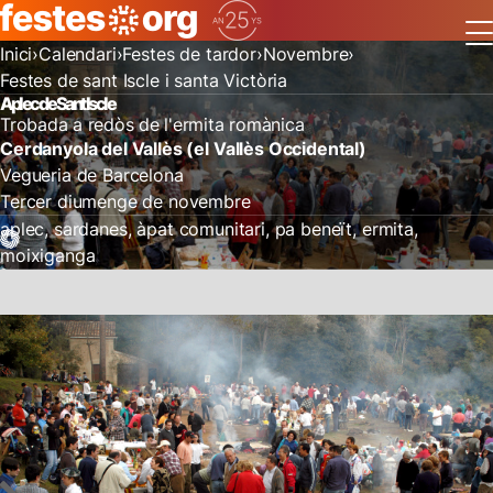
Inici
Calendari
Festes de tardor
Novembre
Festes de sant Iscle i santa Victòria
Aplec de Sant Iscle
Trobada a redòs de l'ermita romànica
Cerdanyola del Vallès (el Vallès Occidental)
Vegueria de Barcelona
Tercer diumenge de novembre
aplec
sardanes
àpat comunitari
pa beneït
ermita
moixiganga