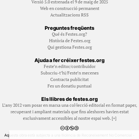
Versió 5.0 estrenada el 9 de maig de 2025
Web en construcció permanent
Actualitzacions RSS
Preguntes freqüents
Qué és Festes.org?
Història de Festes.org
Qui gestiona Festes.org
Ajuda a fer créixer festes.org
Feste’n editor/contribuidor
Subscriu-t’hi/Feste’n mecenes
Contracta publicitat
Fes un donatiu puntual
Els llibres de festes.org
L’any 2012 vam posar en marxa una col·lecció editorial en format paper,
recuperant i ampliant materials que fins aleshores havien estat
exclusivament accessibles al nostre espai web. [+]
Aquesta obra està subjecta a una llicència de Reconeixement No Comercial -