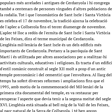
populars més arrelades i antigues de Cerdanyola i hi congrega
també a centenars de persones vingudes d'altres poblacions de
la rodalia. Tot i que l'onomàstica de Sant Iscle i Santa Victòria
es celebra el 17 de novembre, la tradició ajorna la celebració
de l'aplec a Collserola fins el tercer diumenge de novembre.
L'aplec té lloc a redós de l'ermita de Sant Iscle i Santa Victòria
de les Feixes, dins el terme municipal de Cerdanyola.
L'església mil·lenària de Sant Iscle és un dels edificis més
importants de Cerdanyola. Pertany a la parròquia de Sant
Martí i és utilitzada per altres associacions per a realitzar-hi
activitats culturals, educatives i religioses. Es tracta d'un edifici
d'estil romànic construït al segle XII molt a prop d'un antic
temple prerromànic i del cementiri que l'envoltava. Al llarg del
temps ha sofert diverses reformes i ampliacions fins que el
1995, amb motiu de la commemoració del Mil·lenàri de la
primera cita documental del temple, es va restaurar per
recuperar l'aspecte que devia tenir a la segona meitat del segle
XVI. L'església està situada al bell mig de la Vall de les Feixes,
al parc natural de la Serra de Collserola, i té ben aprop