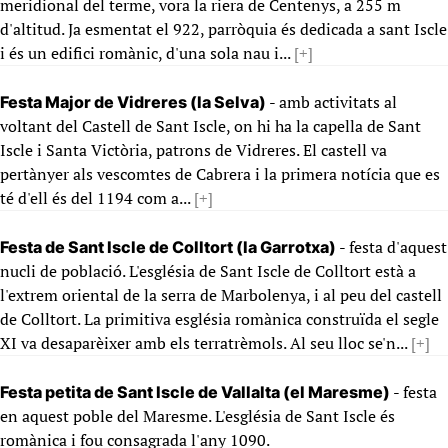
meridional del terme, vora la riera de Centenys, a 255 m
d'altitud. Ja esmentat el 922, parròquia és dedicada a sant Iscle
i és un edifici romànic, d'una sola nau i...
[+]
- amb activitats al
Festa Major de Vidreres (la Selva)
voltant del Castell de Sant Iscle, on hi ha la capella de Sant
Iscle i Santa Victòria, patrons de Vidreres. El castell va
pertànyer als vescomtes de Cabrera i la primera notícia que es
té d'ell és del 1194 com a...
[+]
- festa d'aquest
Festa de Sant Iscle de Colltort (la Garrotxa)
nucli de població. L'església de Sant Iscle de Colltort està a
l'extrem oriental de la serra de Marbolenya, i al peu del castell
de Colltort. La primitiva església romànica construïda el segle
XI va desaparèixer amb els terratrèmols. Al seu lloc se'n...
[+]
- festa
Festa petita de Sant Iscle de Vallalta (el Maresme)
en aquest poble del Maresme. L'església de Sant Iscle és
romànica i fou consagrada l'any 1090.