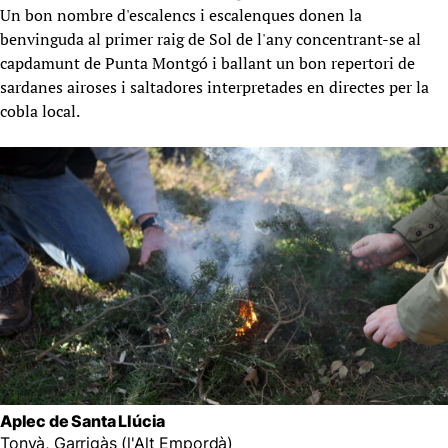
Un bon nombre d'escalencs i escalenques donen la
benvinguda al primer raig de Sol de l'any concentrant-se al
capdamunt de Punta Montgó i ballant un bon repertori de
sardanes airoses i saltadores interpretades en directes per la
cobla local.
Aplec de Santa Llúcia
Tonyà, Garrigàs (l'Alt Empordà)