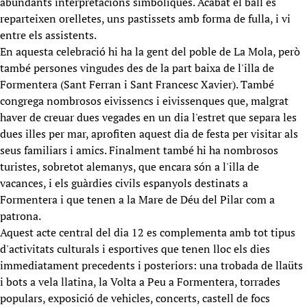
abundants interpretacions simbòliques. Acabat el ball es
reparteixen orelletes, uns pastissets amb forma de fulla, i vi
entre els assistents.
En aquesta celebració hi ha la gent del poble de La Mola, però
també persones vingudes des de la part baixa de l'illa de
Formentera (Sant Ferran i Sant Francesc Xavier). També
congrega nombrosos eivissencs i eivissenques que, malgrat
haver de creuar dues vegades en un dia l'estret que separa les
dues illes per mar, aprofiten aquest dia de festa per visitar als
seus familiars i amics. Finalment també hi ha nombrosos
turistes, sobretot alemanys, que encara són a l'illa de
vacances, i els guàrdies civils espanyols destinats a
Formentera i que tenen a la Mare de Déu del Pilar com a
patrona.
Aquest acte central del dia 12 es complementa amb tot tipus
d'activitats culturals i esportives que tenen lloc els dies
immediatament precedents i posteriors: una trobada de llaüts
i bots a vela llatina, la Volta a Peu a Formentera, torrades
populars, exposició de vehicles, concerts, castell de focs