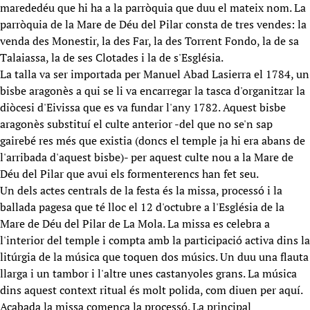
marededéu que hi ha a la parròquia que duu el mateix nom. La
parròquia de la Mare de Déu del Pilar consta de tres vendes: la
venda des Monestir, la des Far, la des Torrent Fondo, la de sa
Talaiassa, la de ses Clotades i la de s'Església.
La talla va ser importada per Manuel Abad Lasierra el 1784, un
bisbe aragonès a qui se li va encarregar la tasca d'organitzar la
diòcesi d'Eivissa que es va fundar l'any 1782. Aquest bisbe
aragonès substituí el culte anterior -del que no se'n sap
gairebé res més que existia (doncs el temple ja hi era abans de
l'arribada d'aquest bisbe)- per aquest culte nou a la Mare de
Déu del Pilar que avui els formenterencs han fet seu.
Un dels actes centrals de la festa és la missa, processó i la
ballada pagesa que té lloc el 12 d'octubre a l'Església de la
Mare de Déu del Pilar de La Mola. La missa es celebra a
l'interior del temple i compta amb la participació activa dins la
litúrgia de la música que toquen dos músics. Un duu una flauta
llarga i un tambor i l'altre unes castanyoles grans. La música
dins aquest context ritual és molt polida, com diuen per aquí.
Acabada la missa comença la processó. La principal