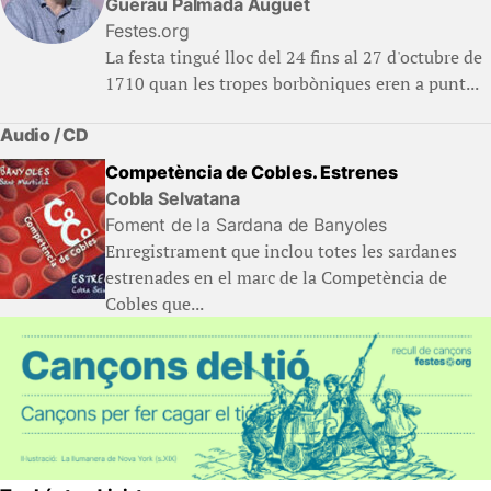
Guerau Palmada Auguet
Festes.org
La festa tingué lloc del 24 fins al 27 d'octubre de
1710 quan les tropes borbòniques eren a punt...
Audio / CD
Competència de Cobles. Estrenes
Cobla Selvatana
Foment de la Sardana de Banyoles
Enregistrament que inclou totes les sardanes
estrenades en el marc de la Competència de
Cobles que...