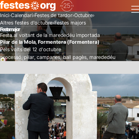
Inici
Calendari
Festes de tardor
Octubre
Altres festes d'octubre
Festes majors
Festa major
Festa al voltant de la marededéu importada
Pilar de la Mola, Formentera (Formentera)
Pels volts del 12 d'octubre
processó
pilar
campanes
ball pagès
marededéu