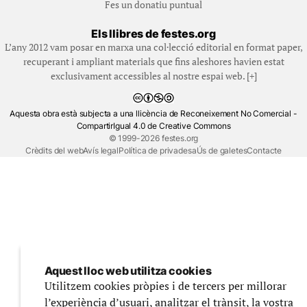
Fes un donatiu puntual
Els llibres de festes.org
L’any 2012 vam posar en marxa una col·lecció editorial en format paper,
recuperant i ampliant materials que fins aleshores havien estat
exclusivament accessibles al nostre espai web. [+]
Aquesta obra està subjecta a una llicència de Reconeixement No Comercial -
CompartirIgual 4.0 de Creative Commons
© 1999-2026 festes.org
Crèdits del web
Avís legal
Política de privadesa
Ús de galetes
Contacte
Aquest lloc web utilitza cookies
Utilitzem cookies pròpies i de tercers per millorar
l’experiència d’usuari, analitzar el trànsit, la vostra