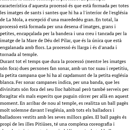
característica d'aquesta processó és que està formada per totes
les imatges de sants i santes que hi ha a l'interior de l'església
de La Mola, a excepció d'una marededéu gran. En total, la
processó està formada per una desena d'imatges, grans i
petites, encapçalada per la bandera i una creu i tancada per la
imatge de la Mare de Déu del Pilar, que és la única que està
engalanada amb flors. La processó és llarga i és d'anada i
tornada al temple.
Durant tot el temps que dura la processó (mentre les imatges
són fora) dues persones fan sonar, amb un toc suau i repetitiu,
la petita campana que hi ha al capdamunt de la petita església
blanca. Fer sonar campanes indica, per una banda, que les
divinitats són fora del seu lloc habitual però també serveix per
foragitar els mals esperits que puguin córrer per allà en aquest
moment. En arribar de nou al temple, es realitza un ball pagès
molt solemne davant l'església, amb tots els balladors i
balladores vestits amb les seves millors gales. El ball pagès és
propi de les illes Pitiüses, té una complexa coreografia i