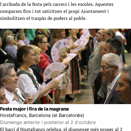
l'arribada de la festa pels carrers i les escoles. Aquestes
comparses fins i tot satiritzen el propi Ajuntament i
simbolitzen el traspàs de poders al poble.
Festa major i fira de la magrana
Hostafrancs, Barcelona (el Barcelonès)
Diumenge anterior i posterior al 2 d'octubre
El barri d'Hostafrancs celebra, el diumenge més proper al 2