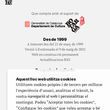
Que compta amb el suport de
Des de 1999
A Internet des del 21 de març de 1999
Versió 5.0 estrenada el 9 de maig de 2025
Web en construcció permanent
Actualitzacions RSS
Preguntes freqüents
Qué és Festes.org?
Aquest lloc web utilitza cookies
Història de Festes.org
Utilitzem cookies pròpies i de tercers per millorar
Qui gestiona Festes.org
l’experiència d’usuari, analitzar el trànsit, la
Ajuda a fer créixer festes.org
vostra navegació al web i personalitzar el
Feste’n editor/contribuidor
contingut. Podeu “Acceptar totes les cookies”,
Subscriu-t’hi/Feste’n mecenes
“Configurar les cookies” que voleu acceptar o bé