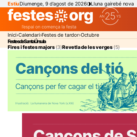
Estiu
Diumenge, 9 d’agost de 2026
Lluna gairebé nova
Inici
Calendari
Festes de tardor
Octubre
Festes de Santa Úrsula
Fires i festes majors
(3)
Revetla de les verges
(5)