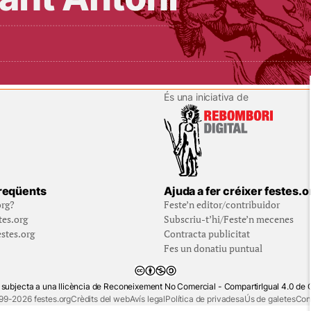
És una iniciativa de
reqüents
Ajuda a fer créixer festes.o
org?
Feste’n editor/contribuidor
tes.org
Subscriu-t’hi/Feste’n mecenes
stes.org
Contracta publicitat
Fes un donatiu puntual
 subjecta a una llicència de Reconeixement No Comercial - CompartirIgual 4.0 d
99-2026 festes.org
Crèdits del web
Avís legal
Política de privadesa
Ús de galetes
Con