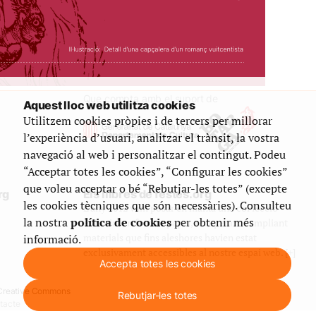
Que compta amb el suport de
Aquest lloc web utilitza cookies
Utilitzem cookies pròpies i de tercers per millorar
l’experiència d’usuari, analitzar el trànsit, la vostra
navegació al web i personalitzar el contingut. Podeu
“Acceptar totes les cookies”, “Configurar les cookies”
que voleu acceptar o bé “Rebutjar-les totes” (excepte
rg
Els llibres de festes.org
les cookies tècniques que són necessàries). Consulteu
L’any 2012 vam posar en marxa una col·lecció
la nostra
política de cookies
per obtenir més
editorial en format paper, recuperant i ampliant
materials que fins aleshores havien estat
informació.
exclusivament accessibles al nostre espai web. [+]
Accepta totes les cookies
e Creative Commons
Rebutjar-les totes
tacte