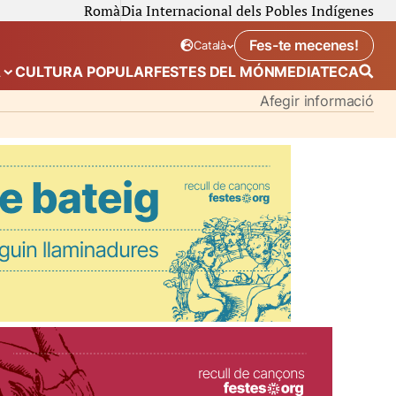
Romà
Dia Internacional dels Pobles Indígenes
Fes-te mecenes!
Català
Idioma seleccionat:
. Canviar idioma
A
CULTURA POPULAR
FESTES DEL MÓN
MEDIATECA
 de “Calendari”
Mostra el submenú de “Ecosistema”
Afegir informació