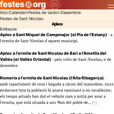
Inici
Calendari
Festes de tardor
Desembre
Festes de Sant Nicolau
Aplecs
Enllaços
- a
Aplec a Sant Miquel de Campmajor (el Pla de l'Estany)
l'ermita de Sant Nicolau d'aquest municipi.
Aplec a l'ermita de Sant Nicolau de Bari a l'Ametlla del
- pels volts de Sant Nicolau, 6 de
Vallès (el Vallès Oriental)
desembre.
-
Romeria a l'ermita de Sant Nicolau (l'Alta Ribagorça)
amb repartiment de coca i beguda a càrrec del majordom. Anys
endarrere tota la població hi anava caminant o en cavalleries;
els temps actuals han dut el vehicle com a mitjà per anar a
l'ermita, que està situada a uns 9km del poble de...
[+]