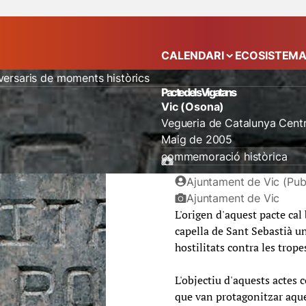
CALENDARI
ECOSISTEM
Mostra el submenú
versaris de moments històrics
Pacte dels Vigatans
Vic (Osona)
Vegueria de Catalunya Centr
Maig de 2005
commemoració històrica
Ajuntament de Vic (Publ
Ajuntament de Vic
L'origen d'aquest pacte cal
capella de Sant Sebastià un
hostilitats contra les trop
L'objectiu d'aquests actes
que van protagonitzar aque