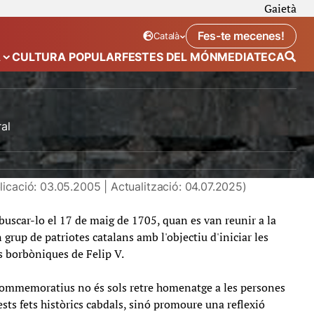
Gaietà
Fes-te mecenes!
Català
Idioma seleccionat:
. Canviar idioma
A
CULTURA POPULAR
FESTES DEL MÓN
MEDIATECA
 de “Calendari”
Mostra el submenú de “Ecosistema”
al
icació: 03.05.2005 | Actualització: 04.07.2025)
 buscar-lo el 17 de maig de 1705, quan es van reunir a la
 grup de patriotes catalans amb l'objectiu d'iniciar les
es borbòniques de Felip V.
 commemoratius no és sols retre homenatge a les persones
sts fets històrics cabdals, sinó promoure una reflexió