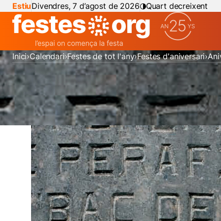
Estiu
Divendres, 7 d’agost de 2026
Quart decreixent
Inici
Calendari
Festes de tot l'any
Festes d'aniversari
Ani