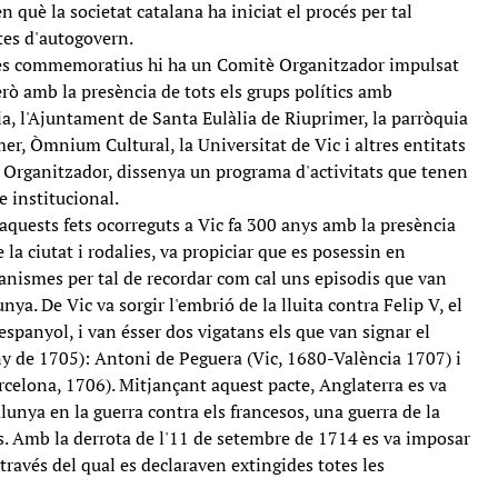
 què la societat catalana ha iniciat el procés per tal
tes d'autogovern.
ctes commemoratius hi ha un Comitè Organitzador impulsat
rò amb la presència de tots els grups polítics amb
a, l'Ajuntament de Santa Eulàlia de Riuprimer, la parròquia
er, Òmnium Cultural, la Universitat de Vic i altres entitats
è Organitzador, dissenya un programa d'activitats que tenen
te institucional.
aquests fets ocorreguts a Vic fa 300 anys amb la presència
 la ciutat i rodalies, va propiciar que es posessin en
nismes per tal de recordar com cal uns episodis que van
nya. De Vic va sorgir l'embrió de la lluita contra Felip V, el
 espanyol, i van ésser dos vigatans els que van signar el
y de 1705): Antoni de Peguera (Vic, 1680-València 1707) i
celona, 1706). Mitjançant aquest pacte, Anglaterra es va
unya en la guerra contra els francesos, una guerra de la
s. Amb la derrota de l'11 de setembre de 1714 es va imposar
través del qual es declaraven extingides totes les