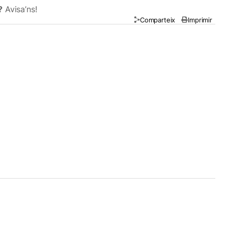
?
Avisa’ns!
Comparteix
Imprimir