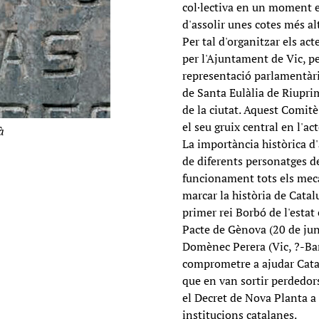
col·lectiva en un moment en
d'assolir unes cotes més al
Per tal d'organitzar els a
per l'Ajuntament de Vic, pe
representació parlamentàri
de Santa Eulàlia de Riuprim
de la ciutat. Aquest Comit
el seu gruix central en l'ac
à
La importància històrica d'
de diferents personatges de
funcionament tots els meca
marcar la història de Catalu
primer rei Borbó de l'estat
Pacte de Gènova (20 de jun
Domènec Perera (Vic, ?-Bar
comprometre a ajudar Catal
que en van sortir perdedor
el Decret de Nova Planta a 
institucions catalanes.