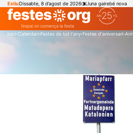
Estiu
Dissabte, 8 d’agost de 2026
Lluna gairebé nova
Inici
Calendari
Festes de tot l'any
Festes d'aniversari
Ani