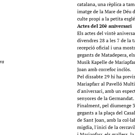
catalana, una rèplica a ta
imatge de la Mare de Déu d
culte propi a la petita esg
Actes del 20è aniversari
Els actes del vintè anivers
divendres 28 a les 7 de la 
recepció oficial i una most
gegants de Matadepera, els 
ra
Musik Kapelle de Mariapfar
Joan amb correfoc inclòs.
Pel dissabte 29 hi ha previ
Mariapfarr al Pavelló Multi
d'aniversari, amb un espect
senyores de la Germandat.
Finalment, pel diumenge 30
gegants a la plaça del Casa
de Sant Joan, amb la col·la
migdia, l'inici de la cerca
i Mariapfarr, els grallers, 