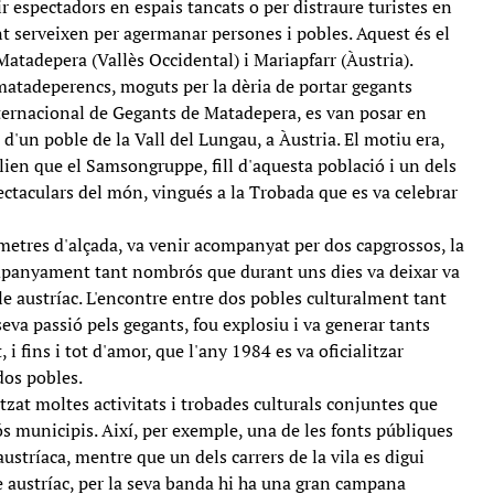
ir espectadors en espais tancats o per distraure turistes en
nt serveixen per agermanar persones i pobles. Aquest és el
atadepera (Vallès Occidental) i Mariapfarr (Àustria).
matadeperencs, moguts per la dèria de portar gegants
ternacional de Gegants de Matadepera, es van posar en
d'un poble de la Vall del Lungau, a Àustria. El motiu era,
olien que el Samsongruppe, fill d'aquesta població i un dels
ectaculars del món, vingués a la Trobada que es va celebrar
 metres d'alçada, va venir acompanyat per dos capgrossos, la
panyament tant nombrós que durant uns dies va deixar va
e austríac. L'encontre entre dos pobles culturalment tant
seva passió pels gegants, fou explosiu i va generar tants
 i fins i tot d'amor, que l'any 1984 es va oficialitzar
dos pobles.
itzat moltes activitats i trobades culturals conjuntes que
s municipis. Així, per exemple, una de les fonts públiques
ustríaca, mentre que un dels carrers de la vila es digui
e austríac, per la seva banda hi ha una gran campana