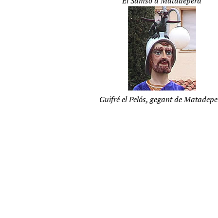
El Samsó a Matadepera
Guifré el Pelós, gegant de Matadepe