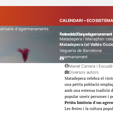
CALENDARI
ECOSISTEM
Mostra el submenú
versaris d'agermanaments
Festes dels 20 anys d'agermanament
Matadepera i Mariapfarr cel
Matadepera (el Vallès Occi
Vegueria de Barcelona
agermanament
Manel Carrera i Escudé 
Diversos autors
Matadepera celebra el vint
una petita població emplaç
amb una extensa tradició d
popular uneix persones i p
Petita història d'un ag
Les festes i la cultura pop