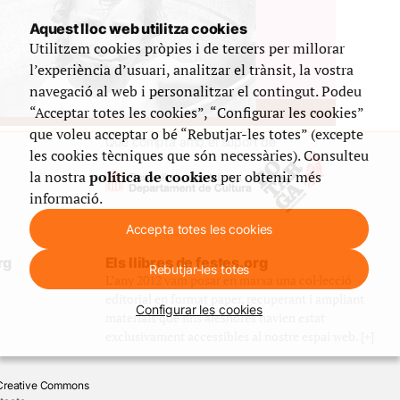
Aquest lloc web utilitza cookies
Utilitzem cookies pròpies i de tercers per millorar
l’experiència d’usuari, analitzar el trànsit, la vostra
navegació al web i personalitzar el contingut. Podeu
“Acceptar totes les cookies”, “Configurar les cookies”
que voleu acceptar o bé “Rebutjar-les totes” (excepte
Que compta amb el suport de
les cookies tècniques que són necessàries). Consulteu
la nostra
política de cookies
per obtenir més
informació.
Accepta totes les cookies
rg
Els llibres de festes.org
Rebutjar-les totes
L’any 2012 vam posar en marxa una col·lecció
editorial en format paper, recuperant i ampliant
Configurar les cookies
materials que fins aleshores havien estat
exclusivament accessibles al nostre espai web. [+]
e Creative Commons