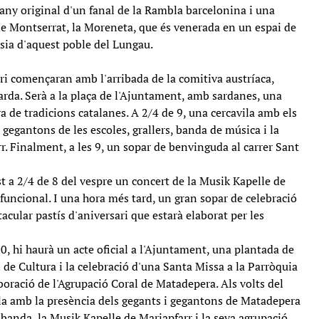
many original d'un fanal de la Rambla barcelonina i una
e Montserrat, la Moreneta, que és venerada en un espai de
lésia d'aquest poble del Lungau.
ari començaran amb l'arribada de la comitiva austríaca,
tarda. Serà a la plaça de l'Ajuntament, amb sardanes, una
ra de tradicions catalanes. A 2/4 de 9, una cercavila amb els
gegantons de les escoles, grallers, banda de música i la
r. Finalment, a les 9, un sopar de benvinguda al carrer Sant
st a 2/4 de 8 del vespre un concert de la Musik Kapelle de
funcional. I una hora més tard, un gran sopar de celebració
acular pastís d'aniversari que estarà elaborat per les
, hi haurà un acte oficial a l'Ajuntament, una plantada de
l de Cultura i la celebració d'una Santa Missa a la Parròquia
boració de l'Agrupació Coral de Matadepera. Als volts del
vila amb la presència dels gegants i gegantons de Matadepera
la banda, la Musik Kapelle de Mariapfarr i la seva agrupació