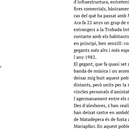
d'infraestructura, entreten
fires comercials, bàsicame
cas del què ha passat amb M
Ara fa 22 anys un grup de 
extrangers a la Trobada In
contacte amb els habitants 
en principi, ben senzill: v
gegants més alts i més esp
l'any 1982.
El gegant, que fa quasi set
r
banda de música i un acom
deixar mig buit aquest pobl
distants, però units per la 
vincles personals d'amistat,
l'agermanament entre els 
Des d'aleshores, s'han real
han deixat rastre en ambdó
de Matadepera és de fusta a
Mariapfarr. En aquest pobl