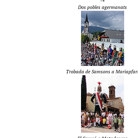
Dos pobles agermanats
Trobada de Samsons a Mariapfar