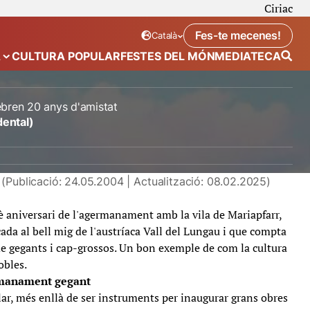
Ciriac
Fes-te mecenes!
Català
Idioma seleccionat:
. Canviar idioma
A
CULTURA POPULAR
FESTES DEL MÓN
MEDIATECA
 de “Calendari”
Mostra el submenú de “Ecosistema”
ebren 20 anys d'amistat
dental)
(Publicació: 24.05.2004 | Actualització: 08.02.2025)
è aniversari de l'agermanament amb la vila de Mariapfarr,
ada al bell mig de l'austríaca Vall del Lungau i que compta
e gegants i cap-grossos. Un bon exemple de com la cultura
obles.
ermanament gegant
ular, més enllà de ser instruments per inaugurar grans obres