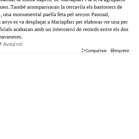
auen. També acompanyaran la cercavila els bastoners de
es 2, una monumental paella feta pel senyor Pascual,
eu anys es va desplaçar a Mariapfarr per elaborar-ne una per
ficials acabaran amb un intercanvi de records entre els dos
havaneres.
?
Avisa’ns!
Comparteix
Imprimir