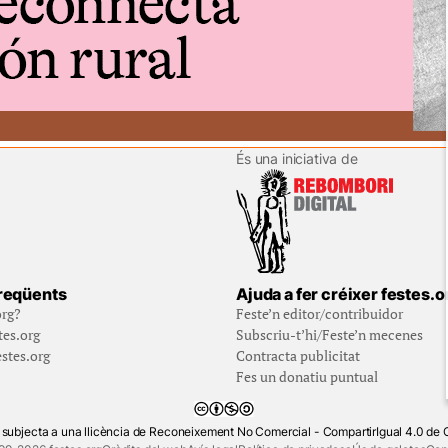
És una iniciativa de
reqüents
Ajuda a fer créixer festes.o
org?
Feste’n editor/contribuidor
tes.org
Subscriu-t’hi/Feste’n mecenes
stes.org
Contracta publicitat
Fes un donatiu puntual
 subjecta a una llicència de Reconeixement No Comercial - CompartirIgual 4.0 d