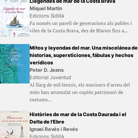
Llegendes de mar de la Costa Brava
Miquel Martín
Edicions Sidillà
Fa només un parell de generacions als pobles i
viles de la Costa Brava, des de Blanes fins a...
Mitos y leyendas del mar. Una miscelánea de
historias, supersticiones, fábulas y hechos
verídicos
Peter D. Jeans
Editorial Juventud
Al llarg de mil·lennis, els mariners d'arreu del
món han acumulat un copiós patrimoni de
costums...
Històries de mar de la Costa Daurada i el
Delta de l'Ebre
Ignasi Revés i Revés
Edicions Sidillà