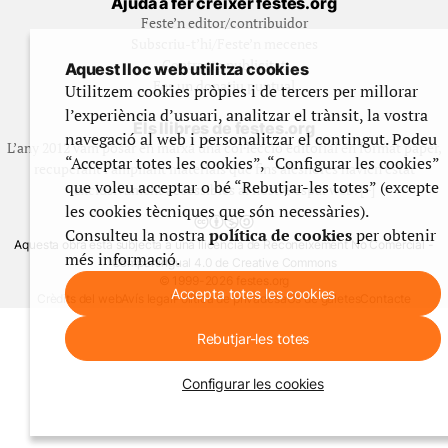
Ajuda a fer créixer festes.org
Feste’n editor/contribuidor
Subscriu-t’hi/Feste’n mecenes
Contracta publicitat
Aquest lloc web utilitza cookies
Fes un donatiu puntual
Utilitzem cookies pròpies i de tercers per millorar
l’experiència d’usuari, analitzar el trànsit, la vostra
Els llibres de festes.org
navegació al web i personalitzar el contingut. Podeu
L’any 2012 vam posar en marxa una col·lecció editorial en format paper,
“Acceptar totes les cookies”, “Configurar les cookies”
recuperant i ampliant materials que fins aleshores havien estat
que voleu acceptar o bé “Rebutjar-les totes” (excepte
exclusivament accessibles al nostre espai web. [+]
les cookies tècniques que són necessàries).
Consulteu la nostra
política de cookies
per obtenir
Aquesta obra està subjecta a una llicència de Reconeixement No Comercial -
més informació.
CompartirIgual 4.0 de Creative Commons
© 1999-2026 festes.org
Accepta totes les cookies
Crèdits del web
Avís legal
Política de privadesa
Ús de galetes
Contacte
Rebutjar-les totes
Configurar les cookies