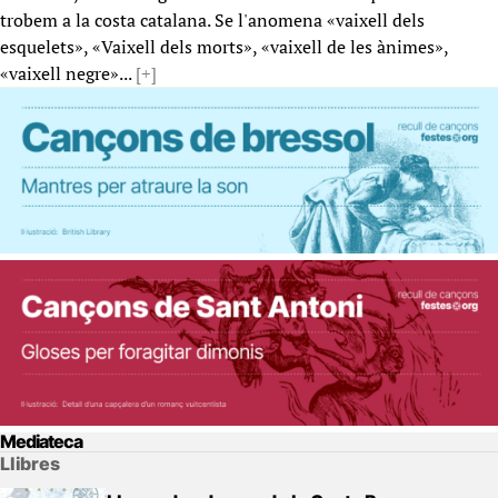
trobem a la costa catalana. Se l'anomena «vaixell dels
esquelets», «Vaixell dels morts», «vaixell de les ànimes»,
«vaixell negre»...
[+]
Mediateca
Llibres