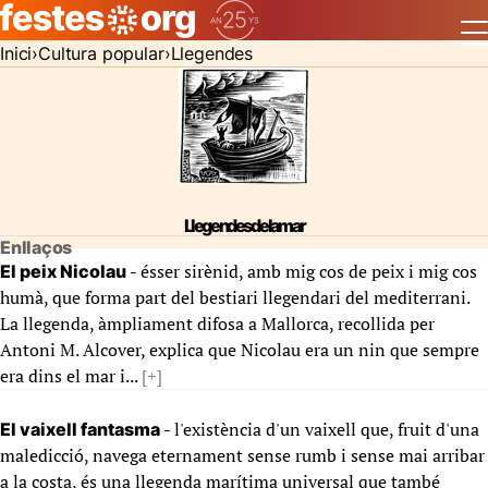
Inici
Cultura popular
Llegendes
Llegendes de la mar
Enllaços
- ésser sirènid, amb mig cos de peix i mig cos
El peix Nicolau
humà, que forma part del bestiari llegendari del mediterrani.
La llegenda, àmpliament difosa a Mallorca, recollida per
Antoni M. Alcover, explica que Nicolau era un nin que sempre
era dins el mar i...
[+]
- l'existència d'un vaixell que, fruit d'una
El vaixell fantasma
maledicció, navega eternament sense rumb i sense mai arribar
a la costa, és una llegenda marítima universal que també