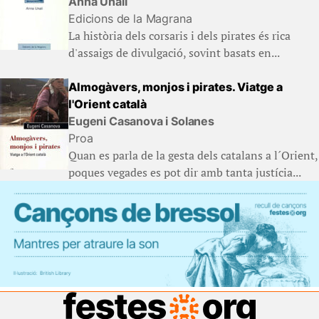
Anna Unali
Edicions de la Magrana
La història dels corsaris i dels pirates és rica
d'assaigs de divulgació, sovint basats en...
Almogàvers, monjos i pirates. Viatge a
l'Orient català
Eugeni Casanova i Solanes
Proa
Quan es parla de la gesta dels catalans a l´Orient,
poques vegades es pot dir amb tanta justícia...