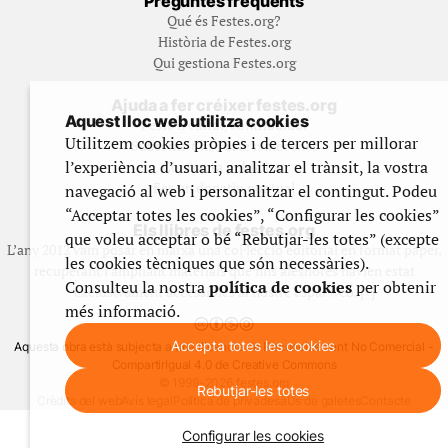
Preguntes freqüents
Qué és Festes.org?
Història de Festes.org
Qui gestiona Festes.org
Ajuda a fer créixer festes.org
Aquest lloc web utilitza cookies
Feste’n editor/contribuidor
Utilitzem cookies pròpies i de tercers per millorar
Subscriu-t’hi/Feste’n mecenes
l’experiència d’usuari, analitzar el trànsit, la vostra
Contracta publicitat
Fes un donatiu puntual
navegació al web i personalitzar el contingut. Podeu
“Acceptar totes les cookies”, “Configurar les cookies”
Els llibres de festes.org
que voleu acceptar o bé “Rebutjar-les totes” (excepte
L’any 2012 vam posar en marxa una col·lecció editorial en format paper,
les cookies tècniques que són necessàries).
recuperant i ampliant materials que fins aleshores havien estat
Consulteu la nostra
política de cookies
per obtenir
exclusivament accessibles al nostre espai web. [+]
més informació.
Accepta totes les cookies
Aquesta obra està subjecta a una llicència de Reconeixement No Comercial -
CompartirIgual 4.0 de Creative Commons
© 1999-2026 festes.org
Rebutjar-les totes
Crèdits del web
Avís legal
Política de privadesa
Ús de galetes
Contacte
Configurar les cookies