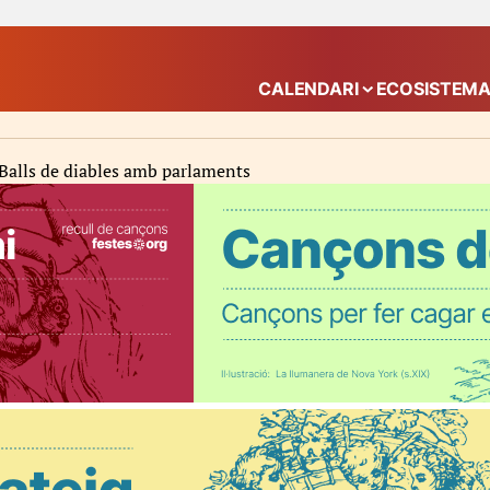
CALENDARI
ECOSISTEM
Mostra el submenú
Balls de diables amb parlaments