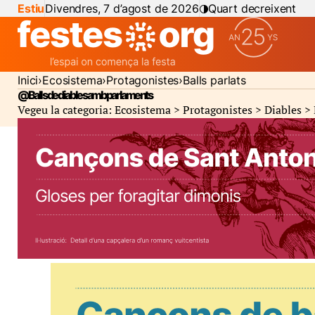
Estiu
Divendres, 7 d’agost de 2026
Quart decreixent
Inici
Ecosistema
Protagonistes
Balls parlats
@Balls de diables amb parlaments
Vegeu la categoria: Ecosistema > Protagonistes > Diables >