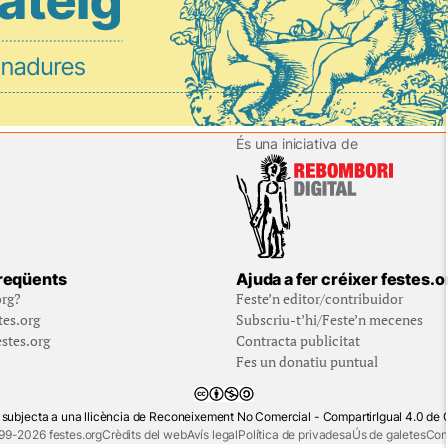
És una iniciativa de
reqüents
Ajuda a fer créixer festes.o
org?
Feste’n editor/contribuidor
tes.org
Subscriu-t’hi/Feste’n mecenes
stes.org
Contracta publicitat
Fes un donatiu puntual
 subjecta a una llicència de Reconeixement No Comercial - CompartirIgual 4.0 d
99-2026 festes.org
Crèdits del web
Avís legal
Política de privadesa
Ús de galetes
Con