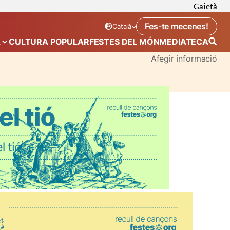
Gaietà
Fes-te mecenes!
Català
Idioma seleccionat:
. Canviar idioma
A
CULTURA POPULAR
FESTES DEL MÓN
MEDIATECA
 de “Calendari”
Mostra el submenú de “Ecosistema”
Afegir informació