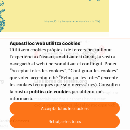
Que compta amb el suport de
Aquest lloc web utilitza cookies
Utilitzem cookies pròpies i de tercers per millorar
l’experiència d’usuari, analitzar el trànsit, la vostra
navegació al web i personalitzar el contingut. Podeu
“Acceptar totes les cookies”, “Configurar les cookies”
que voleu acceptar o bé “Rebutjar-les totes” (excepte
rg
Els llibres de festes.org
les cookies tècniques que són necessàries). Consulteu
L’any 2012 vam posar en marxa una col·lecció
la nostra
política de cookies
per obtenir més
editorial en format paper, recuperant i ampliant
informació.
materials que fins aleshores havien estat
exclusivament accessibles al nostre espai web. [+]
Accepta totes les cookies
e Creative Commons
Rebutjar-les totes
tacte