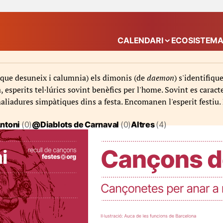
CALENDARI
ECOSISTEM
Mostra el submenú
, que desuneix i calumnia) els dimonis (de
daemon
) s'identifiq
 esperits tel·lúrics sovint benèfics per l'home. Sovint es caracte
maliadures simpàtiques dins a festa. Encomanen l'esperit festiu. 
Antoni
(0)
@Diablots de Carnaval
(0)
Altres
(4)