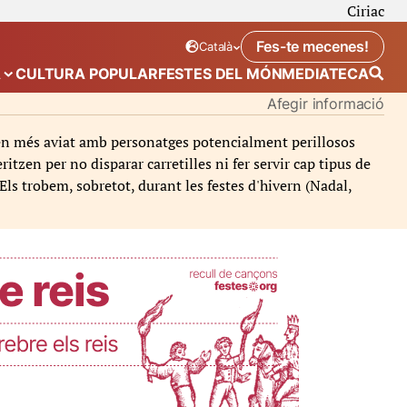
Ciriac
Fes-te mecenes!
Català
Idioma seleccionat:
. Canviar idioma
A
CULTURA POPULAR
FESTES DEL MÓN
MEDIATECA
 de “Calendari”
Mostra el submenú de “Ecosistema”
Afegir informació
uen més aviat amb personatges potencialment perillosos
ritzen per no disparar carretilles ni fer servir cap tipus de
Els trobem, sobretot, durant les festes d'hivern (Nadal,