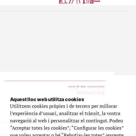
Aquest lloc web utilitza cookies
Utilitzem cookies pròpies i de tercers per millorar
l’experiència d’usuari, analitzar el trànsit, la vostra
navegació al web i personalitzar el contingut. Podeu
“Acceptar totes les cookies”, “Configurar les cookies”
que voleu acceptar o bé “Rebutjar-les totes” (excepte