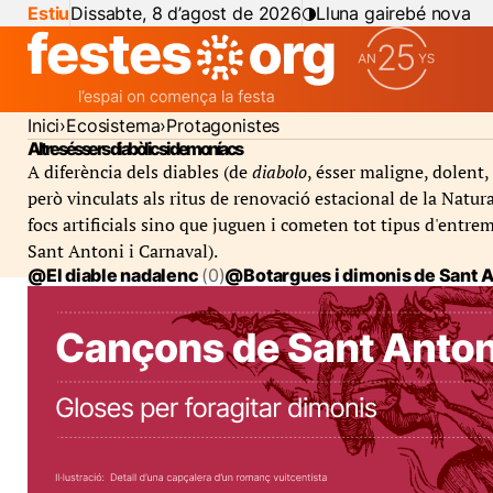
Estiu
Dissabte, 8 d’agost de 2026
Lluna gairebé nova
Inici
Ecosistema
Protagonistes
Altres éssers diabòlics i demoníacs
A diferència dels diables (de
diabolo
, ésser maligne, dolent
però vinculats als ritus de renovació estacional de la Natura,
focs artificials sino que juguen i cometen tot tipus d'entre
Sant Antoni i Carnaval).
@El diable nadalenc
(0)
@Botargues i dimonis de Sant 