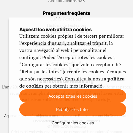
Actualitzacions RSS
Preguntes freqüents
Qué és Festes.org?
Història de Festes.org
Aquest lloc web utilitza cookies
Qui gestiona Festes.org
Utilitzem cookies pròpies i de tercers per millorar
l’experiència d’usuari, analitzar el trànsit, la
Ajuda a fer créixer festes.org
vostra navegació al web i personalitzar el
Feste’n editor/contribuidor
Subscriu-t’hi/Feste’n mecenes
contingut. Podeu “Acceptar totes les cookies”,
Contracta publicitat
“Configurar les cookies” que voleu acceptar o bé
Fes un donatiu puntual
“Rebutjar-les totes” (excepte les cookies tècniques
que són necessàries). Consulteu la nostra
política
Els llibres de festes.org
de cookies
per obtenir més informació.
L’any 2012 vam posar en marxa una col·lecció editorial en format paper,
recuperant i ampliant materials que fins aleshores havien estat
Accepta totes les cookies
exclusivament accessibles al nostre espai web. [+]
Rebutjar-les totes
Aquesta obra està subjecta a una llicència de Reconeixement No Comercial -
CompartirIgual 4.0 de Creative Commons
Configurar les cookies
© 1999-2026 festes.org
Crèdits del web
Avís legal
Política de privadesa
Ús de galetes
Contacte