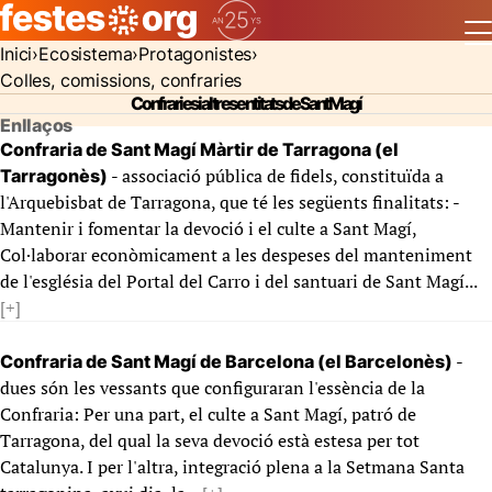
Inici
Ecosistema
Protagonistes
Colles, comissions, confraries
Confraries i altres entitats de Sant Magí
Enllaços
Confraria de Sant Magí Màrtir de Tarragona (el
- associació pública de fidels, constituïda a
Tarragonès)
l'Arquebisbat de Tarragona, que té les següents finalitats: -
Mantenir i fomentar la devoció i el culte a Sant Magí,
Col·laborar econòmicament a les despeses del manteniment
de l'església del Portal del Carro i del santuari de Sant Magí...
[+]
-
Confraria de Sant Magí de Barcelona (el Barcelonès)
dues són les vessants que configuraran l'essència de la
Confraria: Per una part, el culte a Sant Magí, patró de
Tarragona, del qual la seva devoció està estesa per tot
Catalunya. I per l'altra, integració plena a la Setmana Santa