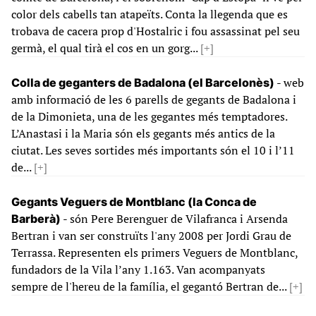
color dels cabells tan atapeïts. Conta la llegenda que es
trobava de cacera prop d'Hostalric i fou assassinat pel seu
germà, el qual tirà el cos en un gorg...
[+]
- web
Colla de geganters de Badalona (el Barcelonès)
amb informació de les 6 parells de gegants de Badalona i
de la Dimonieta, una de les gegantes més temptadores.
L’Anastasi i la Maria són els gegants més antics de la
ciutat. Les seves sortides més importants són el 10 i l’11
de...
[+]
Gegants Veguers de Montblanc (la Conca de
- són Pere Berenguer de Vilafranca i Arsenda
Barberà)
Bertran i van ser construïts l'any 2008 per Jordi Grau de
Terrassa. Representen els primers Veguers de Montblanc,
fundadors de la Vila l’any 1.163. Van acompanyats
sempre de l'hereu de la família, el gegantó Bertran de...
[+]