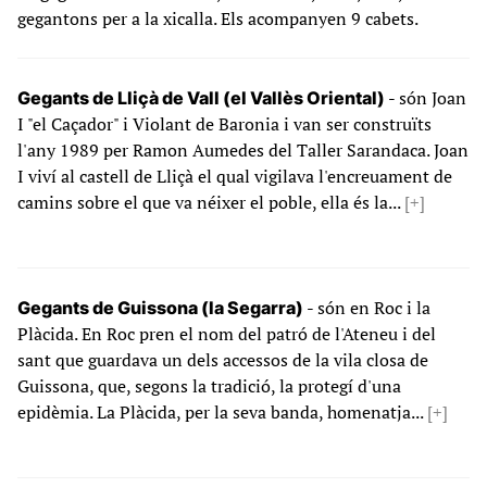
gegantons per a la xicalla. Els acompanyen 9 cabets.
- són Joan
Gegants de Lliçà de Vall (el Vallès Oriental)
I "el Caçador" i Violant de Baronia i van ser construïts
l'any 1989 per Ramon Aumedes del Taller Sarandaca. Joan
I viví al castell de Lliçà el qual vigilava l'encreuament de
camins sobre el que va néixer el poble, ella és la...
[+]
- són en Roc i la
Gegants de Guissona (la Segarra)
Plàcida. En Roc pren el nom del patró de l'Ateneu i del
sant que guardava un dels accessos de la vila closa de
Guissona, que, segons la tradició, la protegí d'una
epidèmia. La Plàcida, per la seva banda, homenatja...
[+]