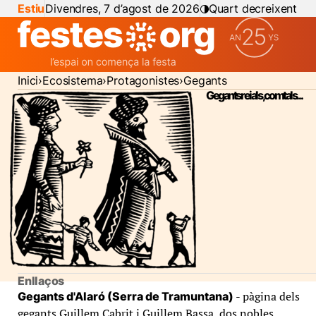
Estiu
Divendres, 7 d’agost de 2026
Quart decreixent
Inici
Ecosistema
Protagonistes
Gegants
Gegants reials, comtals...
Enllaços
- pàgina dels
Gegants d'Alaró (Serra de Tramuntana)
gegants Guillem Cabrit i Guillem Bassa, dos nobles