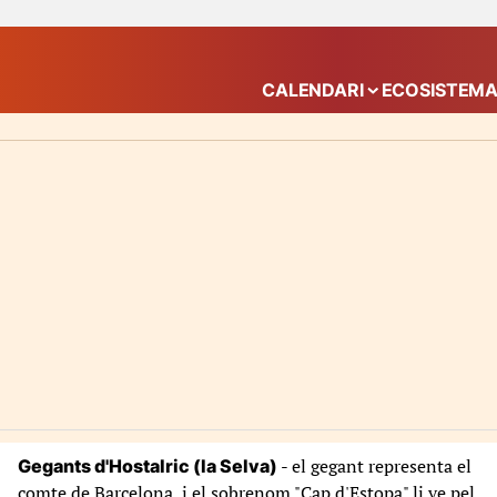
CALENDARI
ECOSISTEM
Mostra el submenú
- el gegant representa el
Gegants d'Hostalric (la Selva)
comte de Barcelona, i el sobrenom "Cap d'Estopa" li ve pel