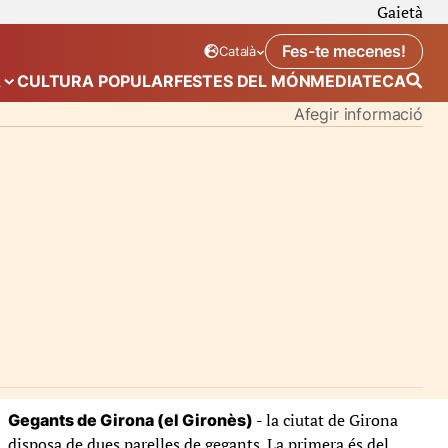
Gaietà
Fes-te mecenes!
Català
Idioma seleccionat:
. Canviar idioma
A
CULTURA POPULAR
FESTES DEL MÓN
MEDIATECA
 de “Calendari”
Mostra el submenú de “Ecosistema”
Afegir informació
- la ciutat de Girona
Gegants de Girona (el Gironès)
disposa de dues parelles de gegants. La primera és del