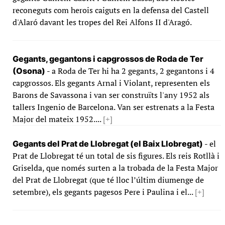
reconeguts com herois caiguts en la defensa del Castell
d'Alaró davant les tropes del Rei Alfons II d'Aragó.
Gegants, gegantons i capgrossos de Roda de Ter
- a Roda de Ter hi ha 2 gegants, 2 gegantons i 4
(Osona)
capgrossos. Els gegants Arnal i Violant, representen els
Barons de Savassona i van ser construïts l'any 1952 als
tallers Ingenio de Barcelona. Van ser estrenats a la Festa
Major del mateix 1952....
[+]
- el
Gegants del Prat de Llobregat (el Baix Llobregat)
Prat de Llobregat té un total de sis figures. Els reis Rotllà i
Griselda, que només surten a la trobada de la Festa Major
del Prat de Llobregat (que té lloc l’últim diumenge de
setembre), els gegants pagesos Pere i Paulina i el...
[+]