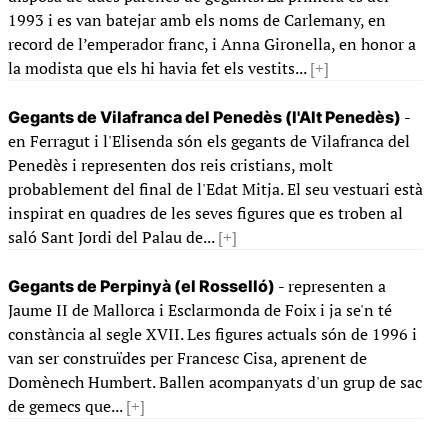
1993 i es van batejar amb els noms de Carlemany, en
record de l’emperador franc, i Anna Gironella, en honor a
la modista que els hi havia fet els vestits...
[+]
-
Gegants de Vilafranca del Penedès (l'Alt Penedès)
en Ferragut i l'Elisenda són els gegants de Vilafranca del
Penedès i representen dos reis cristians, molt
probablement del final de l'Edat Mitja. El seu vestuari està
inspirat en quadres de les seves figures que es troben al
saló Sant Jordi del Palau de...
[+]
- representen a
Gegants de Perpinyà (el Rosselló)
Jaume II de Mallorca i Esclarmonda de Foix i ja se'n té
constància al segle XVII. Les figures actuals són de 1996 i
van ser construïdes per Francesc Cisa, aprenent de
Domènech Humbert. Ballen acompanyats d'un grup de sac
de gemecs que...
[+]