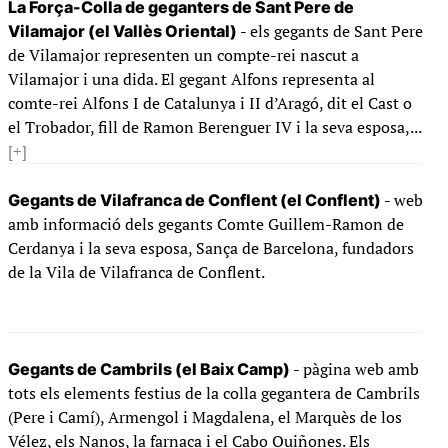
La Força-Colla de geganters de Sant Pere de
- els gegants de Sant Pere
Vilamajor (el Vallès Oriental)
de Vilamajor representen un compte-rei nascut a
Vilamajor i una dida. El gegant Alfons representa al
comte-rei Alfons I de Catalunya i II d’Aragó, dit el Cast o
el Trobador, fill de Ramon Berenguer IV i la seva esposa,...
[+]
- web
Gegants de Vilafranca de Conflent (el Conflent)
amb informació dels gegants Comte Guillem-Ramon de
Cerdanya i la seva esposa, Sança de Barcelona, fundadors
de la Vila de Vilafranca de Conflent.
- pàgina web amb
Gegants de Cambrils (el Baix Camp)
tots els elements festius de la colla gegantera de Cambrils
(Pere i Camí), Armengol i Magdalena, el Marquès de los
Vélez, els Nanos, la farnaca i el Cabo Quiñones. Els