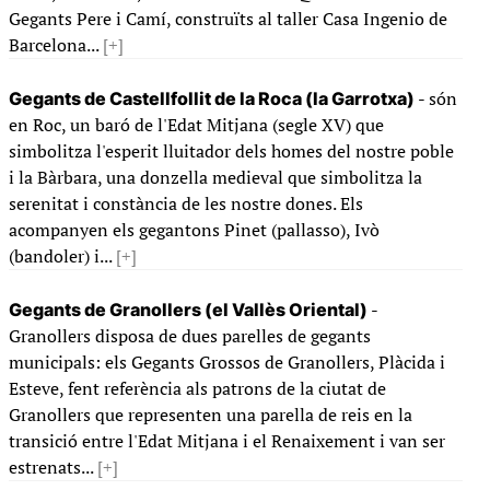
Gegants Pere i Camí, construïts al taller Casa Ingenio de
Barcelona...
[+]
- són
Gegants de Castellfollit de la Roca (la Garrotxa)
en Roc, un baró de l'Edat Mitjana (segle XV) que
simbolitza l'esperit lluitador dels homes del nostre poble
i la Bàrbara, una donzella medieval que simbolitza la
serenitat i constància de les nostre dones. Els
acompanyen els gegantons Pinet (pallasso), Ivò
(bandoler) i...
[+]
-
Gegants de Granollers (el Vallès Oriental)
Granollers disposa de dues parelles de gegants
municipals: els Gegants Grossos de Granollers, Plàcida i
Esteve, fent referència als patrons de la ciutat de
Granollers que representen una parella de reis en la
transició entre l'Edat Mitjana i el Renaixement i van ser
estrenats...
[+]