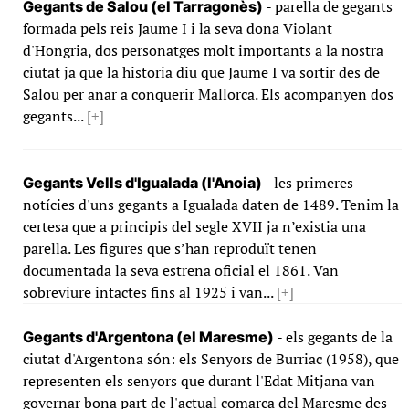
- parella de gegants
Gegants de Salou (el Tarragonès)
formada pels reis Jaume I i la seva dona Violant
d'Hongria, dos personatges molt importants a la nostra
ciutat ja que la historia diu que Jaume I va sortir des de
Salou per anar a conquerir Mallorca. Els acompanyen dos
gegants...
[+]
- les primeres
Gegants Vells d'Igualada (l'Anoia)
notícies d'uns gegants a Igualada daten de 1489. Tenim la
certesa que a principis del segle XVII ja n’existia una
parella. Les figures que s’han reproduït tenen
documentada la seva estrena oficial el 1861. Van
sobreviure intactes fins al 1925 i van...
[+]
- els gegants de la
Gegants d'Argentona (el Maresme)
ciutat d'Argentona són: els Senyors de Burriac (1958), que
representen els senyors que durant l'Edat Mitjana van
governar bona part de l'actual comarca del Maresme des