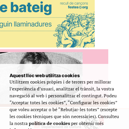
Aquest lloc web utilitza cookies
Utilitzem cookies pròpies i de tercers per millorar
l’experiència d’usuari, analitzar el trànsit, la vostra
navegació al web i personalitzar el contingut. Podeu
“Acceptar totes les cookies”, “Configurar les cookies”
que voleu acceptar o bé “Rebutjar-les totes” (excepte
Que compta amb el suport de
les cookies tècniques que són necessàries). Consulteu
la nostra
política de cookies
per obtenir més