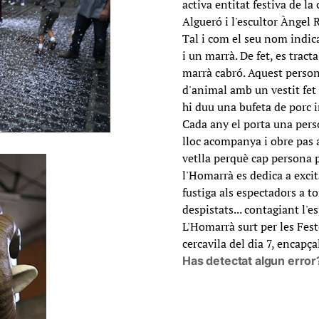
activa entitat festiva de la
Algueró i l'escultor Àngel R
Tal i com el seu nom indic
i un marrà. De fet, es tra
marrà cabró. Aquest person
d'animal amb un vestit fet
hi duu una bufeta de porc 
Cada any el porta una perso
lloc acompanya i obre pas a
vetlla perquè cap persona p
l'Homarrà es dedica a excita
fustiga als espectadors a to
despistats... contagiant l'es
L'Homarrà surt per les Fest
cercavila del dia 7, encapç
Has detectat algun error