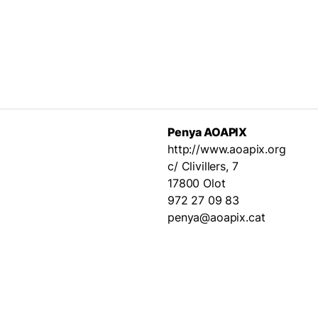
Penya AOAPIX
http://www.aoapix.org
c/ Clivillers, 7
17800 Olot
972 27 09 83
penya@aoapix.cat