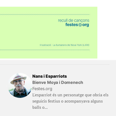
Nans i Esparriots
Bienve Moya i Domenech
Festes.org
L'esparriot és un personatge que obria els
seguicis festius o acompanyava alguns
balls o...