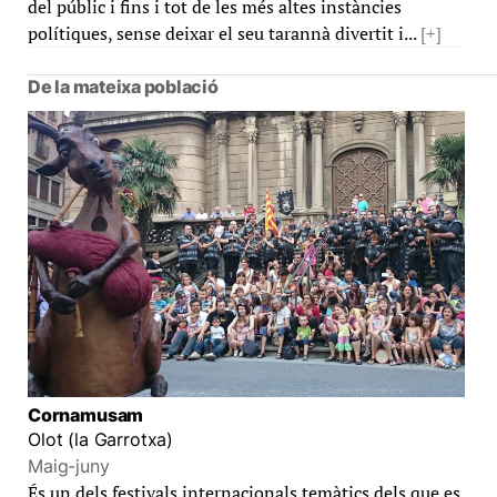
del públic i fins i tot de les més altes instàncies
polítiques, sense deixar el seu tarannà divertit i...
[+]
De la mateixa població
Cornamusam
Olot (la Garrotxa)
Maig-juny
És un dels festivals internacionals temàtics dels que es