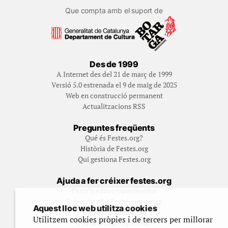
Que compta amb el suport de
Des de 1999
A Internet des del 21 de març de 1999
Versió 5.0 estrenada el 9 de maig de 2025
Web en construcció permanent
Actualitzacions RSS
Preguntes freqüents
Qué és Festes.org?
Història de Festes.org
Qui gestiona Festes.org
Ajuda a fer créixer festes.org
Feste’n editor/contribuidor
Subscriu-t’hi/Feste’n mecenes
Aquest lloc web utilitza cookies
Contracta publicitat
Utilitzem cookies pròpies i de tercers per millorar
Fes un donatiu puntual