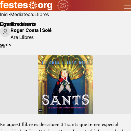
Inici
Mediateca
Llibres
El gran llibre dels sants
Roger Costa i Solé
Ara Llibres
sants
En aquest llibre es descriuen 34 sants que tenen especial