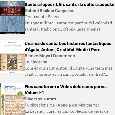
Santoral apòcrif. Els sants i la cultura popular
Gabriel Bibiloni Canyelles
Documenta Balear
En aquest llibre l'autor, tot partint del calendari
santoral tradicional, ofereix unes amenes...
Una mà de sants. Les històries fantàstiques
d'Àgata, Antoni, Cristòfol, Medir i Pere
Bienve Moya i Domenech
La Magrana
Com és que sant Antoni d'Egipte -una terra més
aviat calorosa- és un sant portador del fred?...
Flos sanctorum o Vides dels sants pares.
Volum I-1
Diversos autors
Publicacions de l'Abadia de Montserrat
La Legenda aurea és una col·lecció de vides de