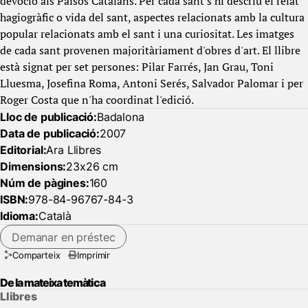
devoció als Països Catalans. Per cada sant s'hi descriu el relat
hagiogràfic o vida del sant, aspectes relacionats amb la cultura
popular relacionats amb el sant i una curiositat. Les imatges
de cada sant provenen majoritàriament d'obres d'art. El llibre
està signat per set persones: Pilar Farrés, Jan Grau, Toni
Lluesma, Josefina Roma, Antoni Serés, Salvador Palomar i per
Roger Costa que n'ha coordinat l'edició.
Lloc de publicació:
Badalona
Data de publicació:
2007
Editorial:
Ara Llibres
Dimensions:
23x26 cm
Núm de pàgines:
160
ISBN:
978-84-96767-84-3
Idioma:
Català
Demanar en préstec
Comparteix
Imprimir
De la mateixa temàtica
Llibres