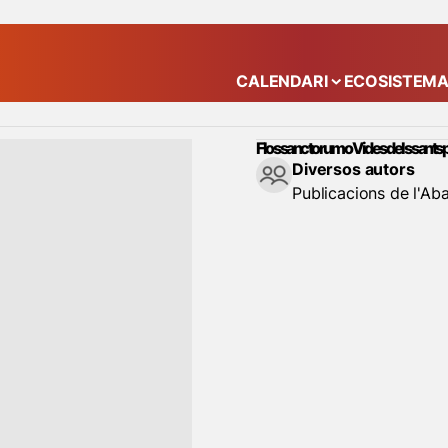
CALENDARI
ECOSISTEM
Mostra el submenú
Flos sanctorum o Vides dels sants p
Diversos autors
Publicacions de l'Ab