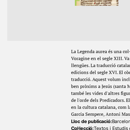
La Legenda aurea és una col·l
Voragine en el segle XIII. Va
llengües. La traducció catala
edicions del segle XVI. El cò
traducció. Aquest volum incl
ben pròxims a Jesús (santa M
també les vides d'altres fig
de l'orde dels Predicadors. 
en la cultura catalana, com l
Garcia Sempere, Antoni Mas i
Lloc de publicació:
Barcelo
Col·lecció:
Textos i Estudis