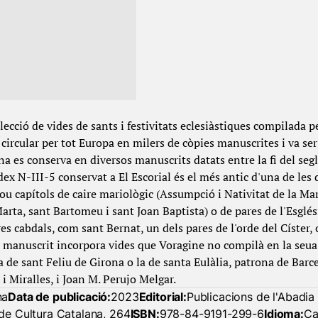
ecció de vides de sants i festivitats eclesiàstiques compilada p
 circular per tot Europa en milers de còpies manuscrites i va se
na es conserva en diversos manuscrits datats entre la fi del segl
dex N-III-5 conservat a El Escorial és el més antic d'una de les
ou capítols de caire mariològic (Assumpció i Nativitat de la Mar
arta, sant Bartomeu i sant Joan Baptista) o de pares de l'Esglés
ures cabdals, com sant Bernat, un dels pares de l'orde del Císte
El manuscrit incorpora vides que Voragine no compilà en la seua 
a de sant Feliu de Girona o la de santa Eulàlia, patrona de Barc
 Miralles, i Joan M. Perujo Melgar.
na
Data de publicació:
2023
Editorial:
Publicacions de l'Abadia
 de Cultura Catalana, 264
ISBN:
978-84-9191-299-6
Idioma:
Ca