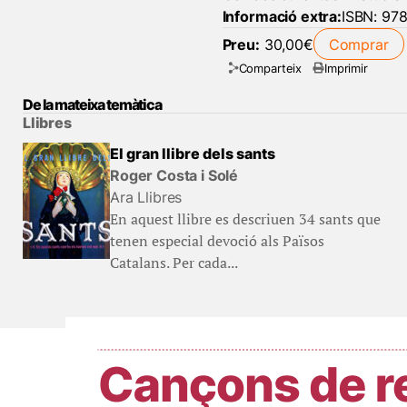
Informació extra:
ISBN: 978
Preu:
30,00€
Comprar
Comparteix
Imprimir
De la mateixa temàtica
Llibres
El gran llibre dels sants
Roger Costa i Solé
Ara Llibres
En aquest llibre es descriuen 34 sants que
tenen especial devoció als Països
Catalans. Per cada...