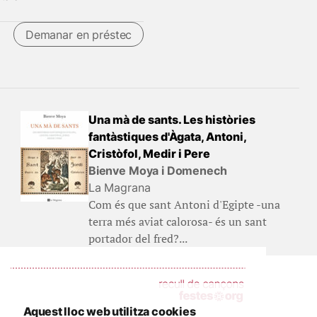
Demanar en préstec
Una mà de sants. Les històries
fantàstiques d'Àgata, Antoni,
Cristòfol, Medir i Pere
Bienve Moya i Domenech
La Magrana
Com és que sant Antoni d'Egipte -una
terra més aviat calorosa- és un sant
portador del fred?...
Aquest lloc web utilitza cookies