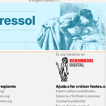
d'organitzadors i...
És una iniciativa de
reqüents
Ajuda a fer créixer festes.o
org?
Feste’n editor/contribuidor
tes.org
Subscriu-t’hi/Feste’n mecenes
stes.org
Contracta publicitat
Fes un donatiu puntual