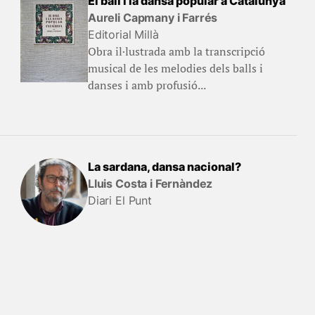
El ball i la dansa popular a Catalunya
Aureli Capmany i Farrés
Editorial Millà
Obra il·lustrada amb la transcripció
musical de les melodies dels balls i
danses i amb profusió...
La sardana, dansa nacional?
Lluis Costa i Fernàndez
Diari El Punt