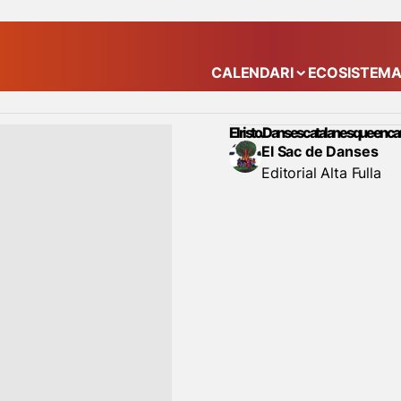
CALENDARI
ECOSISTEM
Mostra el submenú
El risto. Danses catalanes que encar
El Sac de Danses
Editorial Alta Fulla