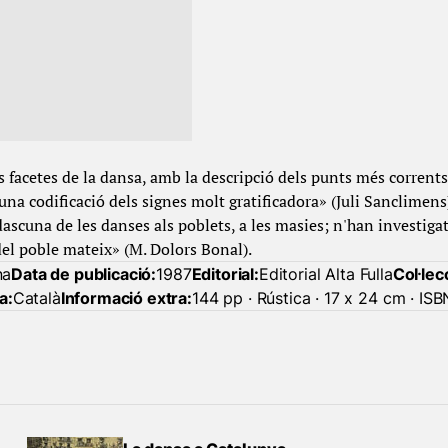
s facetes de la dansa, amb la descripció dels punts més corrent
una codificació dels signes molt gratificadora» (Juli Sanclimens)
ascuna de les danses als poblets, a les masies; n'han investigat
el poble mateix» (M. Dolors Bonal).
na
Data de publicació:
1987
Editorial:
Editorial Alta Fulla
Col·lec
a:
Català
Informació extra:
144 pp · Rústica · 17 x 24 cm · I