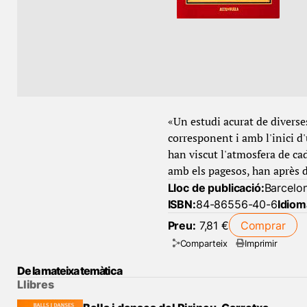
«Un estudi acurat de diverse
corresponent i amb l'inici d'
han viscut l'atmosfera de cad
amb els pagesos, han après d
Lloc de publicació:
Barcelo
ISBN:
84-86556-40-6
Idiom
Preu:
7,81 €
Comprar
Comparteix
Imprimir
De la mateixa temàtica
Llibres