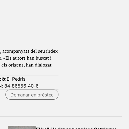
s, acompanyats del seu índex
. «Els autors han buscat i
 els orígens, han dialogat
ció:
El Pedrís
SBN: 84-86556-40-6
Demanar en préstec