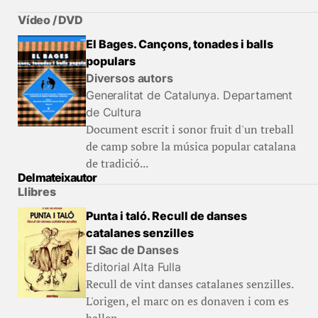
Vídeo / DVD
El Bages. Cançons, tonades i balls
populars
Diversos autors
Generalitat de Catalunya. Departament
de Cultura
Document escrit i sonor fruit d'un treball
de camp sobre la música popular catalana
de tradició...
Del mateix autor
Llibres
Punta i taló. Recull de danses
catalanes senzilles
El Sac de Danses
Editorial Alta Fulla
Recull de vint danses catalanes senzilles.
L'origen, el marc on es donaven i com es