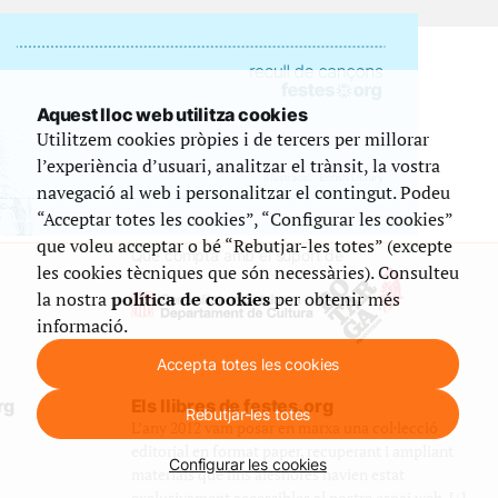
Aquest lloc web utilitza cookies
Utilitzem cookies pròpies i de tercers per millorar
l’experiència d’usuari, analitzar el trànsit, la vostra
navegació al web i personalitzar el contingut. Podeu
“Acceptar totes les cookies”, “Configurar les cookies”
que voleu acceptar o bé “Rebutjar-les totes” (excepte
Que compta amb el suport de
les cookies tècniques que són necessàries). Consulteu
la nostra
política de cookies
per obtenir més
informació.
Accepta totes les cookies
rg
Els llibres de festes.org
Rebutjar-les totes
L’any 2012 vam posar en marxa una col·lecció
editorial en format paper, recuperant i ampliant
Configurar les cookies
materials que fins aleshores havien estat
exclusivament accessibles al nostre espai web. [+]