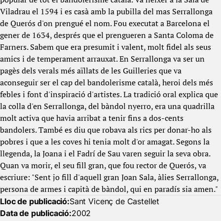
Viladrau el 1594 i es casà amb la pubilla del mas Serrallonga
de Querós d'on prengué el nom. Fou executat a Barcelona el
gener de 1634, després que el prengueren a Santa Coloma de
Farners. Sabem que era presumit i valent, molt fidel als seus
amics i de temperament arrauxat. En Serrallonga va ser un
pagès dels verals més aïllats de les Guilleries que va
aconseguir ser el cap del bandolerisme català, heroi dels més
febles i font d'inspiració d'artistes. La tradició oral explica que
la colla d'en Serrallonga, del bàndol nyerro, era una quadrilla
molt activa que havia arribat a tenir fins a dos-cents
bandolers. També es diu que robava als rics per donar-ho als
pobres i que a les coves hi tenia molt d'or amagat. Segons la
llegenda, la Joana i el Fadrí de Sau varen seguir la seva obra.
Quan va morir, el seu fill gran, que fou rector de Querós, va
escriure: "Sent jo fill d'aquell gran Joan Sala, àlies Serrallonga,
persona de armes i capità de bàndol, qui en paradís sia amen."
Lloc de publicació:
Sant Vicenç de Castellet
Data de publicació:
2002