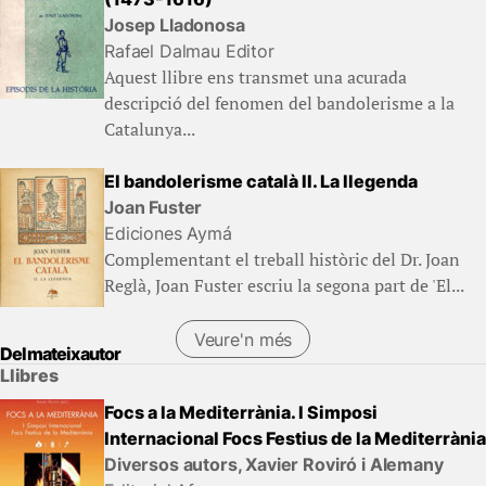
Josep Lladonosa
Rafael Dalmau Editor
Aquest llibre ens transmet una acurada
descripció del fenomen del bandolerisme a la
Catalunya...
El bandolerisme català II. La llegenda
Joan Fuster
Ediciones Aymá
Complementant el treball històric del Dr. Joan
Reglà, Joan Fuster escriu la segona part de 'El...
Veure'n més
Del mateix autor
Llibres
Focs a la Mediterrània. I Simposi
Internacional Focs Festius de la Mediterrània
Diversos autors, Xavier Roviró i Alemany