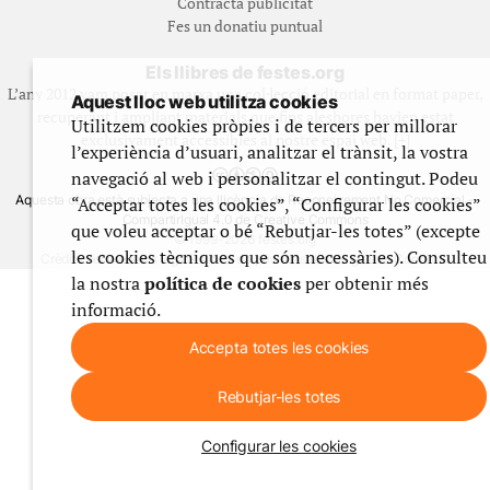
Contracta publicitat
Fes un donatiu puntual
Els llibres de festes.org
L’any 2012 vam posar en marxa una col·lecció editorial en format paper,
Aquest lloc web utilitza cookies
recuperant i ampliant materials que fins aleshores havien estat
Utilitzem cookies pròpies i de tercers per millorar
exclusivament accessibles al nostre espai web. [+]
l’experiència d’usuari, analitzar el trànsit, la vostra
navegació al web i personalitzar el contingut. Podeu
Aquesta obra està subjecta a una llicència de Reconeixement No Comercial -
“Acceptar totes les cookies”, “Configurar les cookies”
CompartirIgual 4.0 de Creative Commons
que voleu acceptar o bé “Rebutjar-les totes” (excepte
© 1999-2026 festes.org
les cookies tècniques que són necessàries). Consulteu
Crèdits del web
Avís legal
Política de privadesa
Ús de galetes
Contacte
la nostra
política de cookies
per obtenir més
informació.
Accepta totes les cookies
Rebutjar-les totes
Configurar les cookies