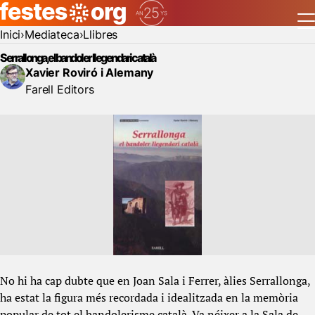
Inici
Mediateca
Llibres
Serrallonga, el bandoler llegendari català
Xavier Roviró i Alemany
Farell Editors
No hi ha cap dubte que en Joan Sala i Ferrer, àlies Serrallonga,
ha estat la figura més recordada i idealitzada en la memòria
popular de tot el bandolerisme català. Va néixer a la Sala de