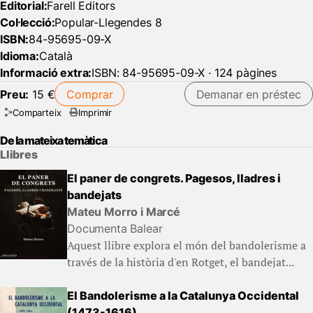
Editorial:
Farell Editors
Col·lecció:
Popular-Llegendes 8
ISBN:
84-95695-09-X
Idioma:
Català
Informació extra:
ISBN: 84-95695-09-X · 124 pàgines
Preu:
15 €
Comprar
Demanar en préstec
Comparteix
Imprimir
De la mateixa temàtica
Llibres
El paner de congrets. Pagesos, lladres i
bandejats
Mateu Morro i Marcé
Documenta Balear
Aquest llibre explora el món del bandolerisme a
través de la història d'en Rotget, el bandejat...
El Bandolerisme a la Catalunya Occidental
(1473-1616)