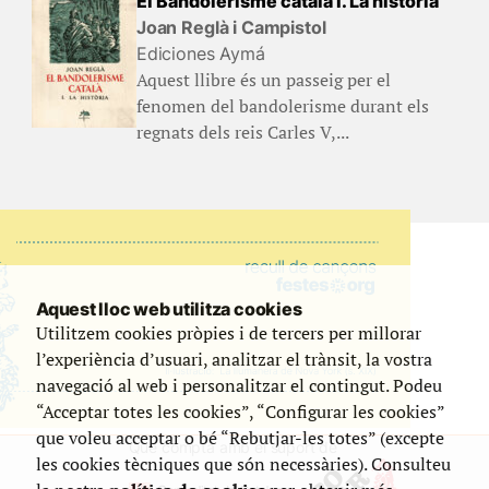
El Bandolerisme català I. La història
Joan Reglà i Campistol
Ediciones Aymá
Aquest llibre és un passeig per el
fenomen del bandolerisme durant els
regnats dels reis Carles V,...
Aquest lloc web utilitza cookies
Utilitzem cookies pròpies i de tercers per millorar
l’experiència d’usuari, analitzar el trànsit, la vostra
navegació al web i personalitzar el contingut. Podeu
“Acceptar totes les cookies”, “Configurar les cookies”
que voleu acceptar o bé “Rebutjar-les totes” (excepte
Que compta amb el suport de
les cookies tècniques que són necessàries). Consulteu