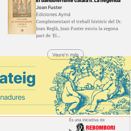
El bandolerisme català II. La llegenda
Joan Fuster
Ediciones Aymá
Complementant el treball històric del Dr.
Joan Reglà, Joan Fuster escriu la segona
part de 'El...
Veure'n més
És una iniciativa de