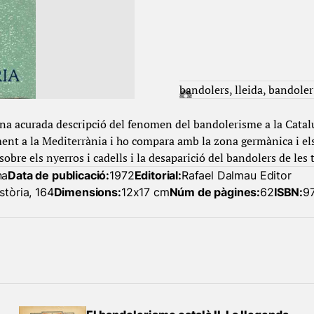
bandolers
lleida
bandoler
na acurada descripció del fenomen del bandolerisme a la Catal
ent a la Mediterrània i ho compara amb la zona germànica i el
bre els nyerros i cadells i la desaparició del bandolers de les t
na
Data de publicació:
1972
Editorial:
Rafael Dalmau Editor
stòria, 164
Dimensions:
12x17 cm
Núm de pàgines:
62
ISBN:
9