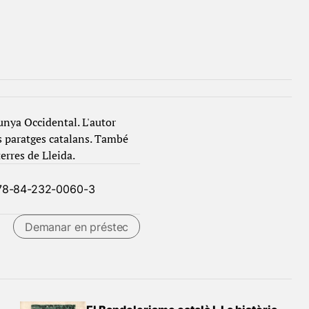
unya Occidental. L'autor
s paratges catalans. També
erres de Lleida.
78-84-232-0060-3
Demanar en préstec