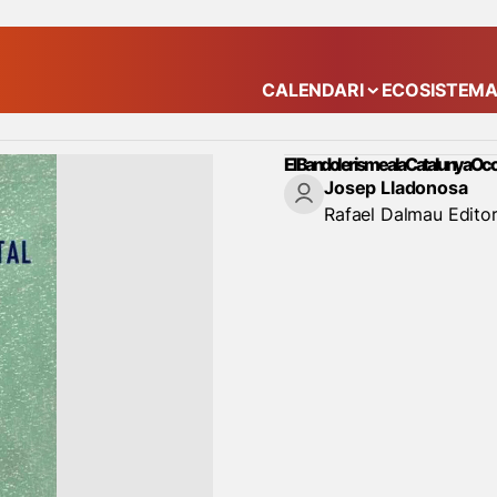
CALENDARI
ECOSISTEM
Mostra el submenú
El Bandolerisme a la Catalunya Oc
Josep Lladonosa
Rafael Dalmau Edito