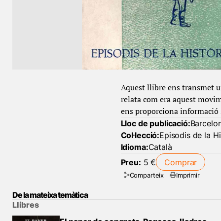
Aquest llibre ens transmet u
relata com era aquest movim
ens proporciona informació so
Lloc de publicació:
Barcelo
Col·lecció:
Episodis de la Hi
Idioma:
Català
Preu:
5 €
Comprar
Comparteix
Imprimir
De la mateixa temàtica
Llibres