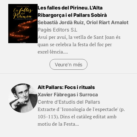
Les falles del Pirineu. L'Alta
Ribargorça i el Pallars Sobirà
Sebastià Jordà Ruiz, Oriol Riart Arnalot
Pagès Editors S.L
Avui per avui, la vetlla de Sant Joan és
quan se celebra la festa del foc per
excel·lència....
Veure'n més
Alt Pallars: Focs i rituals
Xavier Fàbregas i Surroca
Centre d'Estudis del Pallars
Extracte d''Iconologia de l'espectacle' (p.
105-113). Dins el catàleg editat amb
motiu de la Festa...