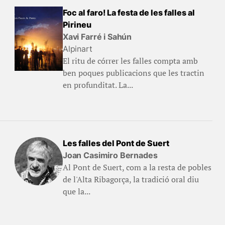
Foc al faro! La festa de les falles al
Pirineu
Xavi Farré i Sahún
Alpinart
El ritu de córrer les falles compta amb
ben poques publicacions que les tractin
en profunditat. La...
Les falles del Pont de Suert
Joan Casimiro Bernades
Al Pont de Suert, com a la resta de pobles
de l'Alta Ribagorça, la tradició oral diu
que la...