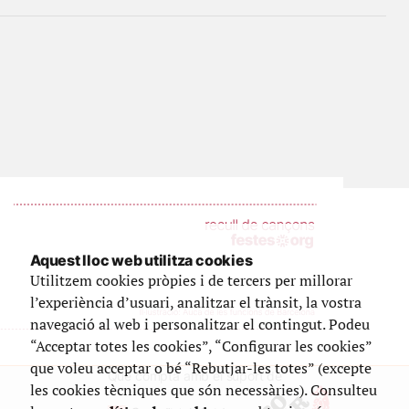
Aquest lloc web utilitza cookies
Utilitzem cookies pròpies i de tercers per millorar
l’experiència d’usuari, analitzar el trànsit, la vostra
navegació al web i personalitzar el contingut. Podeu
“Acceptar totes les cookies”, “Configurar les cookies”
que voleu acceptar o bé “Rebutjar-les totes” (excepte
Que compta amb el suport de
les cookies tècniques que són necessàries). Consulteu