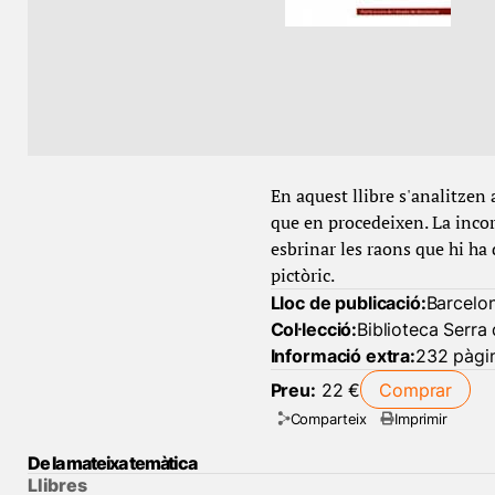
En aquest llibre s'analitzen 
que en procedeixen. La incor
esbrinar les raons que hi ha
pictòric.
Lloc de publicació:
Barcelo
Col·lecció:
Biblioteca Serra 
Informació extra:
232 pàgi
Preu:
22 €
Comprar
Comparteix
Imprimir
De la mateixa temàtica
Llibres