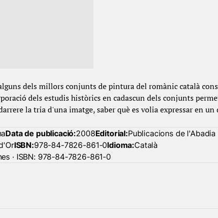
alguns dels millors conjunts de pintura del romànic català conse
poració dels estudis històrics en cadascun dels conjunts perme
 darrere la tria d'una imatge, saber què es volia expressar en u
na
Data de publicació:
2008
Editorial:
Publicacions de l'Abadia
d'Or
ISBN:
978-84-7826-861-0
Idioma:
Català
nes · ISBN: 978-84-7826-861-0