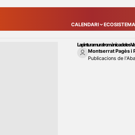
CALENDARI
ECOSISTEM
Mostra el submenú
La pintura mural romànica de les Va
Montserrat Pagès i 
Publicacions de l'Ab