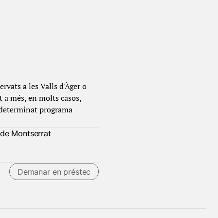
rvats a les Valls d'Àger o
t a més, en molts casos,
n determinat programa
 de Montserrat
Demanar en préstec