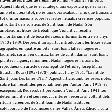
través de les fitxes de treball de Ramon Violant i Simorra.
Aquest llibret, que és el catàleg d'una exposició que es va fer
amb el mateix títol, no és una obra acabada, sinó que transcriu
tot d’informacions sobre les festes, rituals i creences populars
al voltant dels solsticis de Sant Joan i de Nadal. Són
anotacions, fitxes de treball, que Violant va recollir
majoritàriament de boca dels seus informants entre els anys
1940 i 1949. Després d’un apartat introductori, les fitxes estan
agrupades en quatre àmbits: Sant Joan, falles i fogueres;
fadrinets sortim en dansa… falles de cant i dansa; Sant Joan,
plantes i aigües; i finalment Nadal, fogueres i rituals. Es
reprodueix un article desconegut de l’etnòleg Josep Maria
Batista i Roca (1895-1978), publicat l’any 1931: “La nit de
Sant Joan. Les falles d’Isil”. Aquest article, amb les seves notes
sobre Isil, recollides personalment per l’autor l’any 1918, és
excepcional. Redescobert per Ramon Violant l’any 1941 fou
determinant en el seu renovat interès i recerca al voltant dels
rituals i creences de Sant Joan i de Nadal. Editat en
col·laboració de l'Ecomuseu de les Valls d’Àneu. Edició a cura