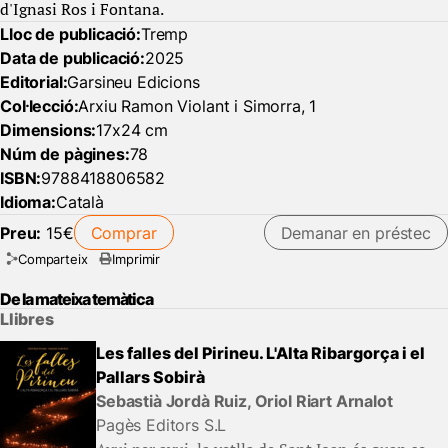
d'Ignasi Ros i Fontana.
Lloc de publicació:
Tremp
Data de publicació:
2025
Editorial:
Garsineu Edicions
Col·lecció:
Arxiu Ramon Violant i Simorra, 1
Dimensions:
17x24 cm
Núm de pàgines:
78
ISBN:
9788418806582
Idioma:
Català
Preu:
15€
Comprar
Demanar en préstec
Comparteix
Imprimir
De la mateixa temàtica
Llibres
Les falles del Pirineu. L'Alta Ribargorça i el
Pallars Sobirà
Sebastià Jordà Ruiz, Oriol Riart Arnalot
Pagès Editors S.L