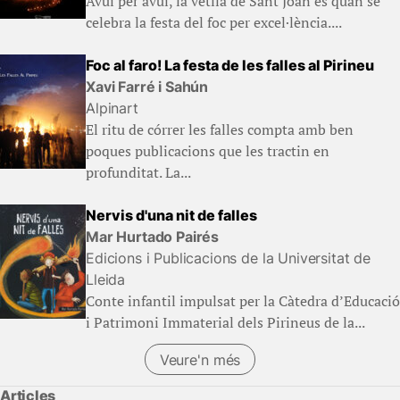
Avui per avui, la vetlla de Sant Joan és quan se
celebra la festa del foc per excel·lència....
Foc al faro! La festa de les falles al Pirineu
Xavi Farré i Sahún
Alpinart
El ritu de córrer les falles compta amb ben
poques publicacions que les tractin en
profunditat. La...
Nervis d'una nit de falles
Mar Hurtado Pairés
Edicions i Publicacions de la Universitat de
Lleida
Conte infantil impulsat per la Càtedra d’Educació
i Patrimoni Immaterial dels Pirineus de la...
Veure'n més
Articles