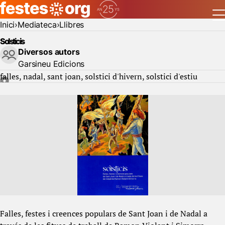
Inici
Mediateca
Llibres
Solsticis
Diversos autors
Garsineu Edicions
falles
nadal
sant joan
solstici d'hivern
solstici d'estiu
Falles, festes i creences populars de Sant Joan i de Nadal a