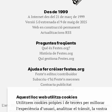
Des de 1999
A Internet des del 21 de març de 1999
Versió 5.0 estrenada el 9 de maig de 2025
Web en construcció permanent
Actualitzacions RSS
Preguntes freqüents
Qué és Festes.org?
Història de Festes.org
Qui gestiona Festes.org
Ajuda a fer créixer festes.org
Feste’n editor/contribuidor
Subscriu-t’hi/Feste’n mecenes
Contracta publicitat
Fes un donatiu puntual
Aquest lloc web utilitza cookies
Els llibres de festes.org
Utilitzem cookies pròpies i de tercers per millorar
L’any 2012 vam posar en marxa una col·lecció editorial en format paper,
l’experiència d’usuari, analitzar el trànsit, la vostra
recuperant i ampliant materials que fins aleshores havien estat