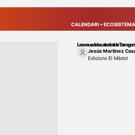
CALENDARI
ECOSISTEM
Mostra el submenú
Les veus de la catedral de Tarrago
Jesús Martínez Cas
Edicions El Mèdol