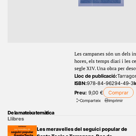
Les campanes són un dels in
hores, els temps diari i les 
segle XIV. Una obra per desco
Lloc de publicació:
Tarrago
ISBN:
978-84-96294-49-3
Preu:
9,00 €
Comprar
Comparteix
Imprimir
De la mateixa temàtica
Llibres
Les meravelles del seguici popular de