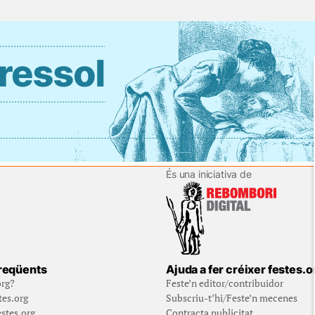
És una iniciativa de
reqüents
Ajuda a fer créixer festes.o
org?
Feste’n editor/contribuidor
tes.org
Subscriu-t’hi/Feste’n mecenes
stes.org
Contracta publicitat