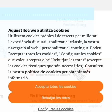
Aquest lloc web utilitza cookies
Utilitzem cookies pròpies i de tercers per millorar
l’experiència d’usuari, analitzar el trànsit, la vostra
navegació al web i personalitzar el contingut. Podeu
“Acceptar totes les cookies”, “Configurar les cookies”
que voleu acceptar o bé “Rebutjar-les totes” (excepte
Que compta amb el suport de
les cookies tècniques que són necessàries). Consulteu
la nostra
política de cookies
per obtenir més
informació.
Accepta totes les cookies
rg
Els llibres de festes.org
Rebutjar-les totes
L’any 2012 vam posar en marxa una col·lecció
editorial en format paper, recuperant i ampliant
Configurar les cookies
materials que fins aleshores havien estat