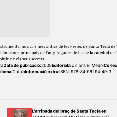
struments musicals més antics de les Festes de Santa Tecla de
celebracions principals de l'any. Algunes de les de la catedral de
brir-ne els seus secrets.
na
Data de publicació:
2008
Editorial:
Edicions El Mèdol
Col·lec
Idioma:
Català
Informació extra:
ISBN: 978-84-96294-49-3
L'arribada del braç de Santa Tecla en